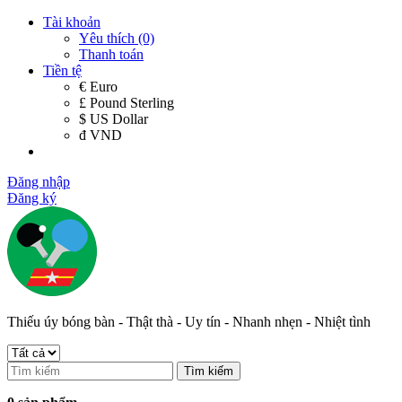
Tài khoản
Yêu thích (0)
Thanh toán
Tiền tệ
€ Euro
£ Pound Sterling
$ US Dollar
đ VND
Đăng nhập
Đăng ký
Thiếu úy bóng bàn - Thật thà - Uy tín - Nhanh nhẹn - Nhiệt tình
Tìm kiếm