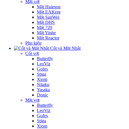
Mặt vợt
Mặt Huieson
Mặt EAKent
Mặt SanWei
Mặt DHS
Mặt 729
Mặt Yinhe
Mặt Reactor
Phụ kiện
Cốt và Mặt Nhật
Cốt vợt
Butterfly
LeoViz
Gofes
Stiga
Xiom
Nitaku
Yasaka
Donic
Mặt vợt
Butterfly
LeoViz
Gofes
Stiga
Xiom