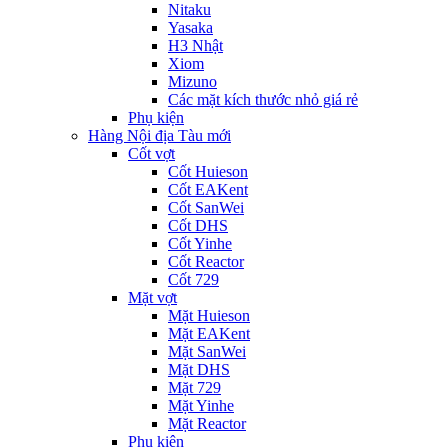
Nitaku
Yasaka
H3 Nhật
Xiom
Mizuno
Các mặt kích thước nhỏ giá rẻ
Phụ kiện
Hàng Nội địa Tàu mới
Cốt vợt
Cốt Huieson
Cốt EAKent
Cốt SanWei
Cốt DHS
Cốt Yinhe
Cốt Reactor
Cốt 729
Mặt vợt
Mặt Huieson
Mặt EAKent
Mặt SanWei
Mặt DHS
Mặt 729
Mặt Yinhe
Mặt Reactor
Phụ kiện