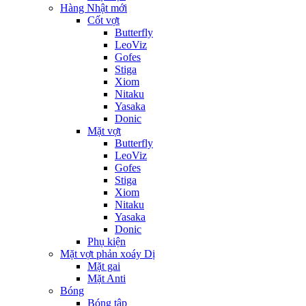
Hàng Nhật mới
Cốt vợt
Butterfly
LeoViz
Gofes
Stiga
Xiom
Nitaku
Yasaka
Donic
Mặt vợt
Butterfly
LeoViz
Gofes
Stiga
Xiom
Nitaku
Yasaka
Donic
Phụ kiện
Mặt vợt phản xoáy Dị
Mặt gai
Mặt Anti
Bóng
Bóng tập