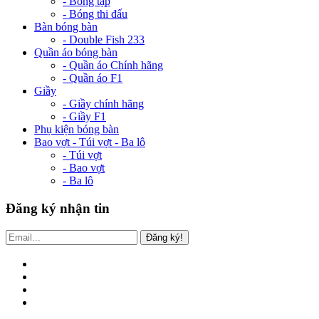
- Bóng tập
- Bóng thi đấu
Bàn bóng bàn
- Double Fish 233
Quần áo bóng bàn
- Quần áo Chính hãng
- Quần áo F1
Giầy
- Giầy chính hãng
- Giầy F1
Phụ kiện bóng bàn
Bao vợt - Túi vợt - Ba lô
- Túi vợt
- Bao vợt
- Ba lô
Đăng ký nhận tin
Đăng ký!