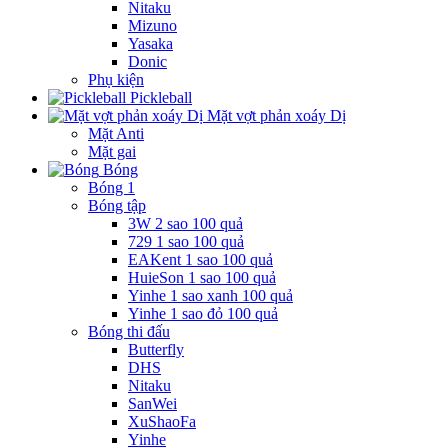
Nitaku
Mizuno
Yasaka
Donic
Phụ kiện
Pickleball
Mặt vợt phản xoáy Dị
Mặt Anti
Mặt gai
Bóng
Bóng 1
Bóng tập
3W 2 sao 100 quả
729 1 sao 100 quả
EAKent 1 sao 100 quả
HuieSon 1 sao 100 quả
Yinhe 1 sao xanh 100 quả
Yinhe 1 sao đỏ 100 quả
Bóng thi đấu
Butterfly
DHS
Nitaku
SanWei
XuShaoFa
Yinhe