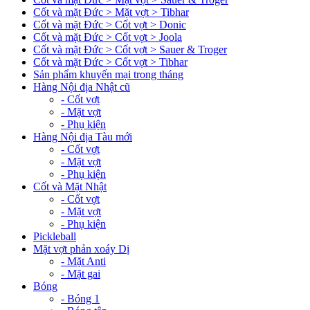
Cốt và mặt Đức > Mặt vợt > Tibhar
Cốt và mặt Đức > Cốt vợt > Donic
Cốt và mặt Đức > Cốt vợt > Joola
Cốt và mặt Đức > Cốt vợt > Sauer & Troger
Cốt và mặt Đức > Cốt vợt > Tibhar
Sản phẩm khuyến mại trong tháng
Hàng Nội địa Nhật cũ
- Cốt vợt
- Mặt vợt
- Phụ kiện
Hàng Nội địa Tàu mới
- Cốt vợt
- Mặt vợt
- Phụ kiện
Cốt và Mặt Nhật
- Cốt vợt
- Mặt vợt
- Phụ kiện
Pickleball
Mặt vợt phản xoáy Dị
- Mặt Anti
- Mặt gai
Bóng
- Bóng 1