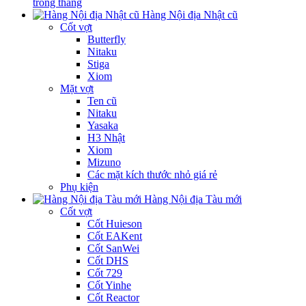
trong tháng
Hàng Nội địa Nhật cũ
Cốt vợt
Butterfly
Nitaku
Stiga
Xiom
Mặt vợt
Ten cũ
Nitaku
Yasaka
H3 Nhật
Xiom
Mizuno
Các mặt kích thước nhỏ giá rẻ
Phụ kiện
Hàng Nội địa Tàu mới
Cốt vợt
Cốt Huieson
Cốt EAKent
Cốt SanWei
Cốt DHS
Cốt 729
Cốt Yinhe
Cốt Reactor