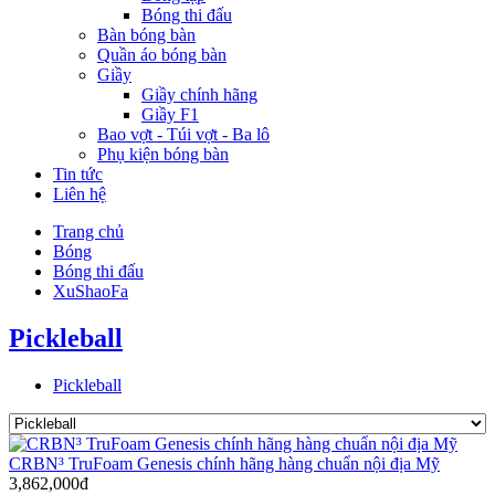
Bóng thi đấu
Bàn bóng bàn
Quần áo bóng bàn
Giầy
Giầy chính hãng
Giầy F1
Bao vợt - Túi vợt - Ba lô
Phụ kiện bóng bàn
Tin tức
Liên hệ
Trang chủ
Bóng
Bóng thi đấu
XuShaoFa
Pickleball
Pickleball
CRBN³ TruFoam Genesis chính hãng hàng chuẩn nội địa Mỹ
3,862,000đ