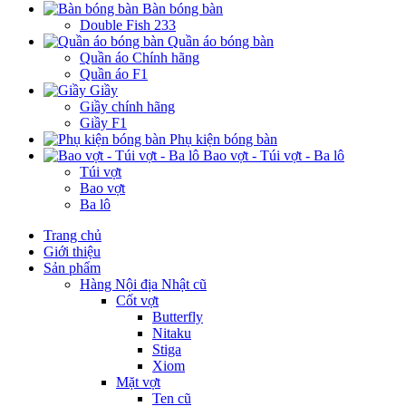
Bàn bóng bàn
Double Fish 233
Quần áo bóng bàn
Quần áo Chính hãng
Quần áo F1
Giầy
Giầy chính hãng
Giầy F1
Phụ kiện bóng bàn
Bao vợt - Túi vợt - Ba lô
Túi vợt
Bao vợt
Ba lô
Trang chủ
Giới thiệu
Sản phẩm
Hàng Nội địa Nhật cũ
Cốt vợt
Butterfly
Nitaku
Stiga
Xiom
Mặt vợt
Ten cũ