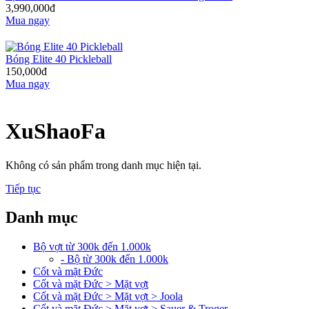
3,990,000đ
Mua ngay
Bóng Elite 40 Pickleball
150,000đ
Mua ngay
XuShaoFa
Không có sản phẩm trong danh mục hiện tại.
Tiếp tục
Danh mục
Bộ vợt từ 300k đến 1.000k
- Bộ từ 300k đến 1.000k
Cốt và mặt Đức
Cốt và mặt Đức > Mặt vợt
Cốt và mặt Đức > Mặt vợt > Joola
Cốt và mặt Đức > Mặt vợt > Sauer & Troger