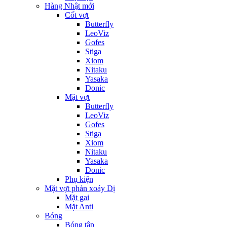
Hàng Nhật mới
Cốt vợt
Butterfly
LeoViz
Gofes
Stiga
Xiom
Nitaku
Yasaka
Donic
Mặt vợt
Butterfly
LeoViz
Gofes
Stiga
Xiom
Nitaku
Yasaka
Donic
Phụ kiện
Mặt vợt phản xoáy Dị
Mặt gai
Mặt Anti
Bóng
Bóng tập