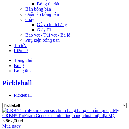
Bóng thi đấu
Bàn bóng bàn
Quần áo bóng bàn
Giầy
Giầy chính hãng
Giầy F1
Bao vợt - Túi vợt - Ba lô
Phụ kiện bóng bàn
Tin tức
Liên hệ
Trang chủ
Bóng
Bóng tập
Pickleball
Pickleball
CRBN³ TruFoam Genesis chính hãng hàng chuẩn nội địa Mỹ
3,862,000đ
Mua ngay