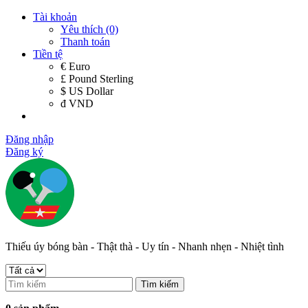
Tài khoản
Yêu thích (0)
Thanh toán
Tiền tệ
€ Euro
£ Pound Sterling
$ US Dollar
đ VND
Đăng nhập
Đăng ký
Thiếu úy bóng bàn - Thật thà - Uy tín - Nhanh nhẹn - Nhiệt tình
Tìm kiếm