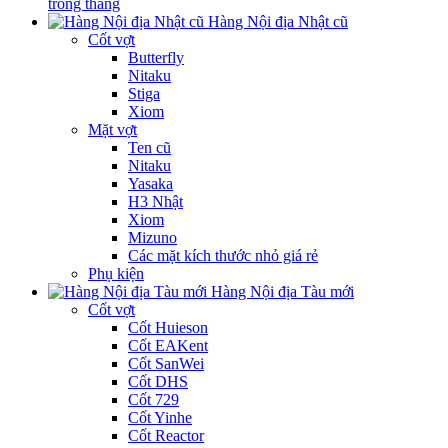
trong tháng
Hàng Nội địa Nhật cũ
Cốt vợt
Butterfly
Nitaku
Stiga
Xiom
Mặt vợt
Ten cũ
Nitaku
Yasaka
H3 Nhật
Xiom
Mizuno
Các mặt kích thước nhỏ giá rẻ
Phụ kiện
Hàng Nội địa Tàu mới
Cốt vợt
Cốt Huieson
Cốt EAKent
Cốt SanWei
Cốt DHS
Cốt 729
Cốt Yinhe
Cốt Reactor