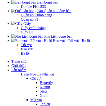
Bàn bóng bàn
Double Fish 233
Quần áo bóng bàn
Quần áo Chính hãng
Quần áo F1
Giầy
Giầy chính hãng
Giầy F1
Phụ kiện bóng bàn
Bao vợt - Túi vợt - Ba lô
Túi vợt
Bao vợt
Ba lô
Trang chủ
Giới thiệu
Sản phẩm
Hàng Nội địa Nhật cũ
Cốt vợt
Butterfly
Nitaku
Stiga
Xiom
Mặt vợt
Ten cũ