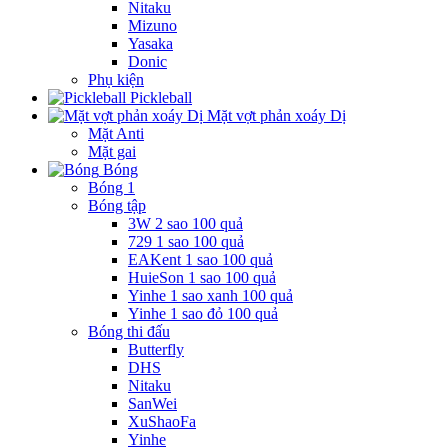
Nitaku
Mizuno
Yasaka
Donic
Phụ kiện
Pickleball
Mặt vợt phản xoáy Dị
Mặt Anti
Mặt gai
Bóng
Bóng 1
Bóng tập
3W 2 sao 100 quả
729 1 sao 100 quả
EAKent 1 sao 100 quả
HuieSon 1 sao 100 quả
Yinhe 1 sao xanh 100 quả
Yinhe 1 sao đỏ 100 quả
Bóng thi đấu
Butterfly
DHS
Nitaku
SanWei
XuShaoFa
Yinhe