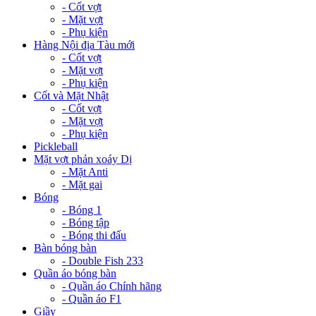
- Cốt vợt
- Mặt vợt
- Phụ kiện
Hàng Nội địa Tàu mới
- Cốt vợt
- Mặt vợt
- Phụ kiện
Cốt và Mặt Nhật
- Cốt vợt
- Mặt vợt
- Phụ kiện
Pickleball
Mặt vợt phản xoáy Dị
- Mặt Anti
- Mặt gai
Bóng
- Bóng 1
- Bóng tập
- Bóng thi đấu
Bàn bóng bàn
- Double Fish 233
Quần áo bóng bàn
- Quần áo Chính hãng
- Quần áo F1
Giầy