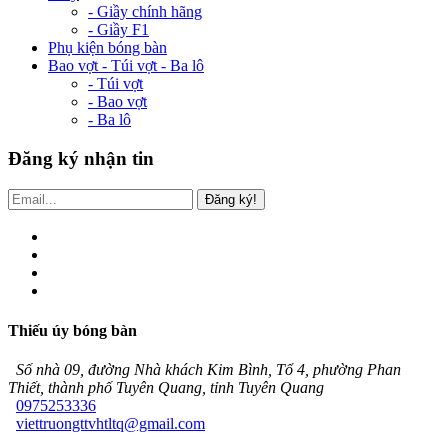
- Giầy chính hãng
- Giầy F1
Phụ kiện bóng bàn
Bao vợt - Túi vợt - Ba lô
- Túi vợt
- Bao vợt
- Ba lô
Đăng ký nhận tin
Đăng ký!
Thiếu úy bóng bàn
Số nhà 09, đường Nhà khách Kim Bình, Tổ 4, phường Phan
Thiết, thành phố Tuyên Quang, tỉnh Tuyên Quang
0975253336
viettruongttvhtltq@gmail.com