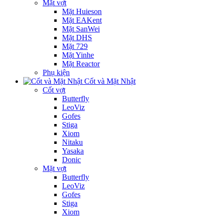
Mặt vợt
Mặt Huieson
Mặt EAKent
Mặt SanWei
Mặt DHS
Mặt 729
Mặt Yinhe
Mặt Reactor
Phụ kiện
Cốt và Mặt Nhật
Cốt vợt
Butterfly
LeoViz
Gofes
Stiga
Xiom
Nitaku
Yasaka
Donic
Mặt vợt
Butterfly
LeoViz
Gofes
Stiga
Xiom