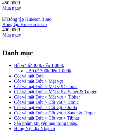
450,000đ
Mua ngay
Bóng tập Huieson 3 sao
400,000đ
Mua ngay
Danh mục
Bộ vợt từ 300k đến 1.000k
- Bộ từ 300k đến 1.000k
Cốt và mặt Đức
Cốt và mặt Đức > Mặt vợt
Cốt và mặt Đức > Mặt vợt > Joola
Cốt và mặt Đức > Mặt vợt > Sauer & Troger
Cốt và mặt Đức > Mặt vợt > Tibhar
Cốt và mặt Đức > Cốt vợt > Donic
Cốt và mặt Đức > Cốt vợt > Joola
Cốt và mặt Đức > Cốt vợt > Sauer & Troger
Cốt và mặt Đức > Cốt vợt > Tibhar
Sản phẩm khuyến mại trong tháng
Hàng Nội địa Nhật cũ