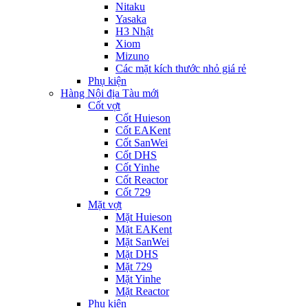
Nitaku
Yasaka
H3 Nhật
Xiom
Mizuno
Các mặt kích thước nhỏ giá rẻ
Phụ kiện
Hàng Nội địa Tàu mới
Cốt vợt
Cốt Huieson
Cốt EAKent
Cốt SanWei
Cốt DHS
Cốt Yinhe
Cốt Reactor
Cốt 729
Mặt vợt
Mặt Huieson
Mặt EAKent
Mặt SanWei
Mặt DHS
Mặt 729
Mặt Yinhe
Mặt Reactor
Phụ kiện