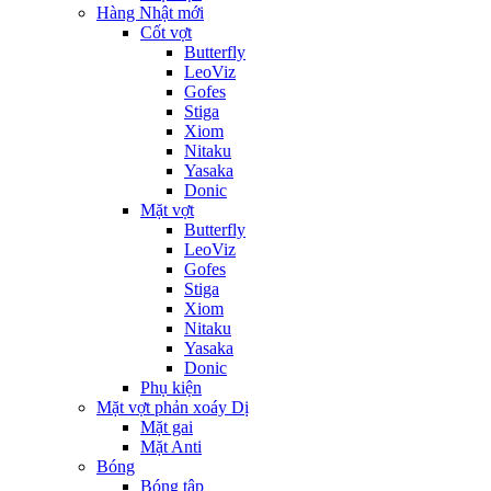
Hàng Nhật mới
Cốt vợt
Butterfly
LeoViz
Gofes
Stiga
Xiom
Nitaku
Yasaka
Donic
Mặt vợt
Butterfly
LeoViz
Gofes
Stiga
Xiom
Nitaku
Yasaka
Donic
Phụ kiện
Mặt vợt phản xoáy Dị
Mặt gai
Mặt Anti
Bóng
Bóng tập