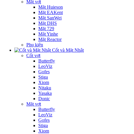
Mặt vợt
Mặt Huieson
Mặt EAKent
Mặt SanWei
Mặt DHS
Mặt 729
Mặt Yinhe
Mặt Reactor
Phụ kiện
Cốt và Mặt Nhật
Cốt vợt
Butterfly
LeoViz
Gofes
Stiga
Xiom
Nitaku
Yasaka
Donic
Mặt vợt
Butterfly
LeoViz
Gofes
Stiga
Xiom