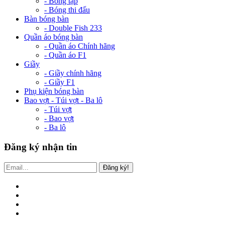
- Bóng tập
- Bóng thi đấu
Bàn bóng bàn
- Double Fish 233
Quần áo bóng bàn
- Quần áo Chính hãng
- Quần áo F1
Giầy
- Giầy chính hãng
- Giầy F1
Phụ kiện bóng bàn
Bao vợt - Túi vợt - Ba lô
- Túi vợt
- Bao vợt
- Ba lô
Đăng ký nhận tin
Đăng ký!