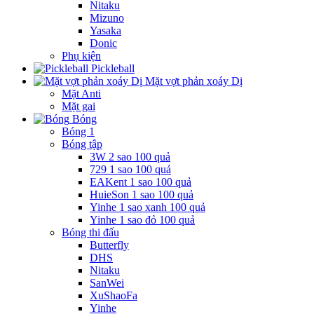
Nitaku
Mizuno
Yasaka
Donic
Phụ kiện
Pickleball
Mặt vợt phản xoáy Dị
Mặt Anti
Mặt gai
Bóng
Bóng 1
Bóng tập
3W 2 sao 100 quả
729 1 sao 100 quả
EAKent 1 sao 100 quả
HuieSon 1 sao 100 quả
Yinhe 1 sao xanh 100 quả
Yinhe 1 sao đỏ 100 quả
Bóng thi đấu
Butterfly
DHS
Nitaku
SanWei
XuShaoFa
Yinhe