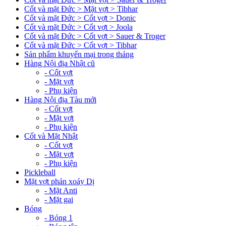
Cốt và mặt Đức > Mặt vợt > Tibhar
Cốt và mặt Đức > Cốt vợt > Donic
Cốt và mặt Đức > Cốt vợt > Joola
Cốt và mặt Đức > Cốt vợt > Sauer & Troger
Cốt và mặt Đức > Cốt vợt > Tibhar
Sản phẩm khuyến mại trong tháng
Hàng Nội địa Nhật cũ
- Cốt vợt
- Mặt vợt
- Phụ kiện
Hàng Nội địa Tàu mới
- Cốt vợt
- Mặt vợt
- Phụ kiện
Cốt và Mặt Nhật
- Cốt vợt
- Mặt vợt
- Phụ kiện
Pickleball
Mặt vợt phản xoáy Dị
- Mặt Anti
- Mặt gai
Bóng
- Bóng 1