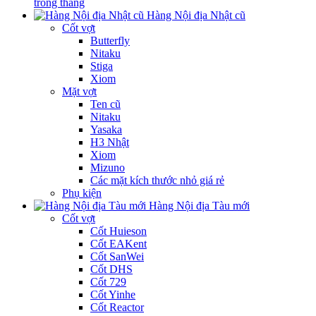
trong tháng
Hàng Nội địa Nhật cũ
Cốt vợt
Butterfly
Nitaku
Stiga
Xiom
Mặt vợt
Ten cũ
Nitaku
Yasaka
H3 Nhật
Xiom
Mizuno
Các mặt kích thước nhỏ giá rẻ
Phụ kiện
Hàng Nội địa Tàu mới
Cốt vợt
Cốt Huieson
Cốt EAKent
Cốt SanWei
Cốt DHS
Cốt 729
Cốt Yinhe
Cốt Reactor