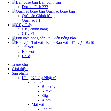
Bàn bóng bàn
Double Fish 233
Quần áo bóng bàn
Quần áo Chính hãng
Quần áo F1
Giầy
Giầy chính hãng
Giầy F1
Phụ kiện bóng bàn
Bao vợt - Túi vợt - Ba lô
Túi vợt
Bao vợt
Ba lô
Trang chủ
Giới thiệu
Sản phẩm
Hàng Nội địa Nhật cũ
Cốt vợt
Butterfly
Nitaku
Stiga
Xiom
Mặt vợt
Ten cũ