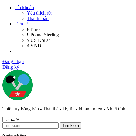
Tài khoản
Yêu thích (0)
Thanh toán
Tiền tệ
€ Euro
£ Pound Sterling
$ US Dollar
đ VND
Đăng nhập
Đăng ký
Thiếu úy bóng bàn - Thật thà - Uy tín - Nhanh nhẹn - Nhiệt tình
Tìm kiếm