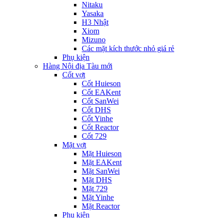
Nitaku
Yasaka
H3 Nhật
Xiom
Mizuno
Các mặt kích thước nhỏ giá rẻ
Phụ kiện
Hàng Nội địa Tàu mới
Cốt vợt
Cốt Huieson
Cốt EAKent
Cốt SanWei
Cốt DHS
Cốt Yinhe
Cốt Reactor
Cốt 729
Mặt vợt
Mặt Huieson
Mặt EAKent
Mặt SanWei
Mặt DHS
Mặt 729
Mặt Yinhe
Mặt Reactor
Phụ kiện