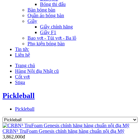
Bóng thi đấu
Bàn bóng bàn
Quần áo bóng bàn
Giầy
Giầy chính hãng
Giầy F1
Bao vợt - Túi vợt - Ba lô
Phụ kiện bóng bàn
Tin tức
Liên hệ
Trang chủ
Hàng Nội địa Nhật cũ
Cốt vợt
Stiga
Pickleball
Pickleball
CRBN³ TruFoam Genesis chính hãng hàng chuẩn nội địa Mỹ
3,862,000đ