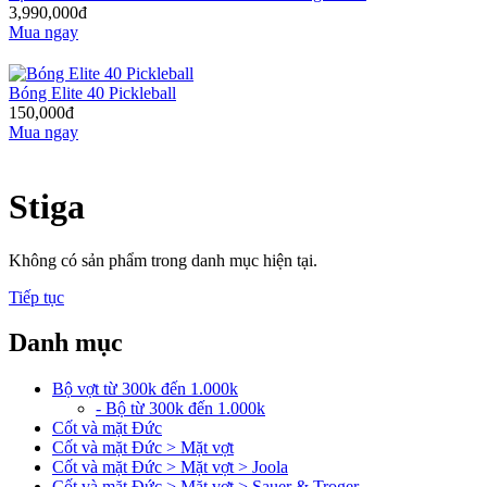
3,990,000đ
Mua ngay
Bóng Elite 40 Pickleball
150,000đ
Mua ngay
Stiga
Không có sản phẩm trong danh mục hiện tại.
Tiếp tục
Danh mục
Bộ vợt từ 300k đến 1.000k
- Bộ từ 300k đến 1.000k
Cốt và mặt Đức
Cốt và mặt Đức > Mặt vợt
Cốt và mặt Đức > Mặt vợt > Joola
Cốt và mặt Đức > Mặt vợt > Sauer & Troger