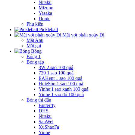
Nitaku
Mizuno
Yasaka
Donic
Phụ kiện
Pickleball
Mặt vợt phản xoáy Dị
Mặt Anti
Mặt gai
Bóng
Bóng 1
Bóng tập
3W 2 sao 100 quả
729 1 sao 100 quả
EAKent 1 sao 100 quả
HuieSon 1 sao 100 quả
Yinhe 1 sao xanh 100 quả
Yinhe 1 sao đỏ 100 quả
Bóng thi đấu
Butterfly
DHS
Nitaku
SanWei
XuShaoFa
Yinhe