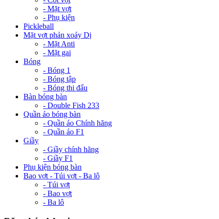
- Mặt vợt
- Phụ kiện
Pickleball
Mặt vợt phản xoáy Dị
- Mặt Anti
- Mặt gai
Bóng
- Bóng 1
- Bóng tập
- Bóng thi đấu
Bàn bóng bàn
- Double Fish 233
Quần áo bóng bàn
- Quần áo Chính hãng
- Quần áo F1
Giầy
- Giầy chính hãng
- Giầy F1
Phụ kiện bóng bàn
Bao vợt - Túi vợt - Ba lô
- Túi vợt
- Bao vợt
- Ba lô