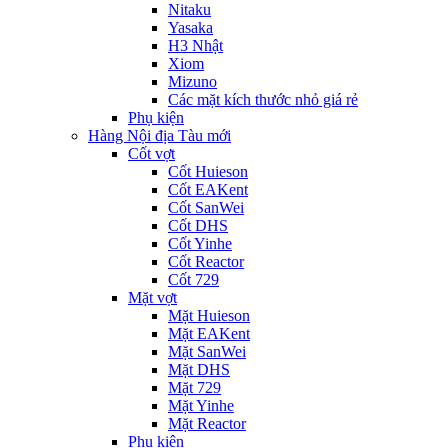
Nitaku
Yasaka
H3 Nhật
Xiom
Mizuno
Các mặt kích thước nhỏ giá rẻ
Phụ kiện
Hàng Nội địa Tàu mới
Cốt vợt
Cốt Huieson
Cốt EAKent
Cốt SanWei
Cốt DHS
Cốt Yinhe
Cốt Reactor
Cốt 729
Mặt vợt
Mặt Huieson
Mặt EAKent
Mặt SanWei
Mặt DHS
Mặt 729
Mặt Yinhe
Mặt Reactor
Phụ kiện