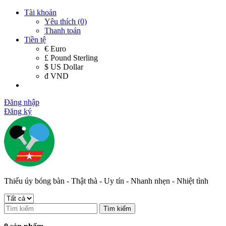
Tài khoản
Yêu thích (0)
Thanh toán
Tiền tệ
€ Euro
£ Pound Sterling
$ US Dollar
đ VND
Đăng nhập
Đăng ký
Thiếu úy bóng bàn - Thật thà - Uy tín - Nhanh nhẹn - Nhiệt tình
Tìm kiếm