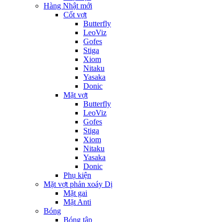
Hàng Nhật mới
Cốt vợt
Butterfly
LeoViz
Gofes
Stiga
Xiom
Nitaku
Yasaka
Donic
Mặt vợt
Butterfly
LeoViz
Gofes
Stiga
Xiom
Nitaku
Yasaka
Donic
Phụ kiện
Mặt vợt phản xoáy Dị
Mặt gai
Mặt Anti
Bóng
Bóng tập