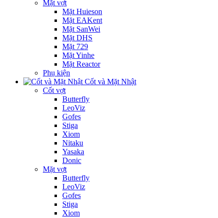
Mặt vợt
Mặt Huieson
Mặt EAKent
Mặt SanWei
Mặt DHS
Mặt 729
Mặt Yinhe
Mặt Reactor
Phụ kiện
Cốt và Mặt Nhật
Cốt vợt
Butterfly
LeoViz
Gofes
Stiga
Xiom
Nitaku
Yasaka
Donic
Mặt vợt
Butterfly
LeoViz
Gofes
Stiga
Xiom