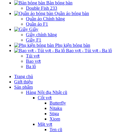
Bàn bóng bàn
Double Fish 233
Quần áo bóng bàn
Quần áo Chính hãng
Quần áo F1
Giầy
Giầy chính hãng
Giầy F1
Phụ kiện bóng bàn
Bao vợt - Túi vợt - Ba lô
Túi vợt
Bao vợt
Ba lô
Trang chủ
Giới thiệu
Sản phẩm
Hàng Nội địa Nhật cũ
Cốt vợt
Butterfly
Nitaku
Stiga
Xiom
Mặt vợt
Ten cũ