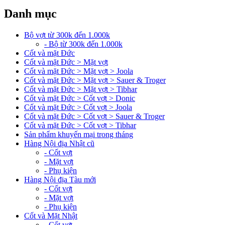
Danh mục
Bộ vợt từ 300k đến 1.000k
- Bộ từ 300k đến 1.000k
Cốt và mặt Đức
Cốt và mặt Đức > Mặt vợt
Cốt và mặt Đức > Mặt vợt > Joola
Cốt và mặt Đức > Mặt vợt > Sauer & Troger
Cốt và mặt Đức > Mặt vợt > Tibhar
Cốt và mặt Đức > Cốt vợt > Donic
Cốt và mặt Đức > Cốt vợt > Joola
Cốt và mặt Đức > Cốt vợt > Sauer & Troger
Cốt và mặt Đức > Cốt vợt > Tibhar
Sản phẩm khuyến mại trong tháng
Hàng Nội địa Nhật cũ
- Cốt vợt
- Mặt vợt
- Phụ kiện
Hàng Nội địa Tàu mới
- Cốt vợt
- Mặt vợt
- Phụ kiện
Cốt và Mặt Nhật
- Cốt vợt