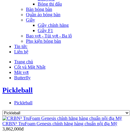
Bóng thi đấu
Bàn bóng bàn
Quần áo bóng bàn
Giầy
Giầy chính hãng
Giầy F1
Bao vợt - Túi vợt - Ba lô
Phụ kiện bóng bàn
Tin tức
Liên hệ
Trang chủ
Cốt và Mặt Nhật
Mặt vợt
Butterfly
Pickleball
Pickleball
CRBN³ TruFoam Genesis chính hãng hàng chuẩn nội địa Mỹ
3,862,000đ