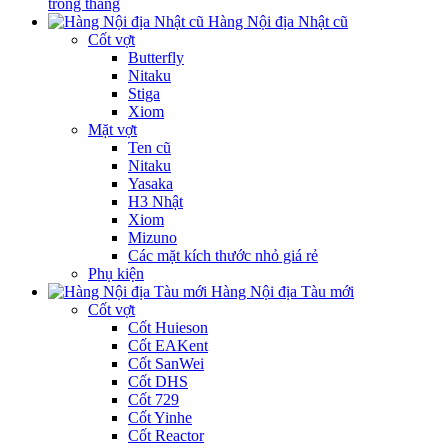
trong tháng
Hàng Nội địa Nhật cũ
Cốt vợt
Butterfly
Nitaku
Stiga
Xiom
Mặt vợt
Ten cũ
Nitaku
Yasaka
H3 Nhật
Xiom
Mizuno
Các mặt kích thước nhỏ giá rẻ
Phụ kiện
Hàng Nội địa Tàu mới
Cốt vợt
Cốt Huieson
Cốt EAKent
Cốt SanWei
Cốt DHS
Cốt 729
Cốt Yinhe
Cốt Reactor