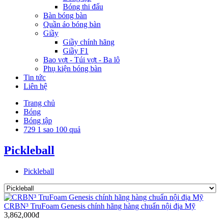
Bóng thi đấu
Bàn bóng bàn
Quần áo bóng bàn
Giầy
Giầy chính hãng
Giầy F1
Bao vợt - Túi vợt - Ba lô
Phụ kiện bóng bàn
Tin tức
Liên hệ
Trang chủ
Bóng
Bóng tập
729 1 sao 100 quả
Pickleball
Pickleball
CRBN³ TruFoam Genesis chính hãng hàng chuẩn nội địa Mỹ
3,862,000đ