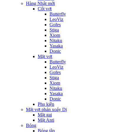
Hàng Nhật mới
Cốt vợt
Butterfly
LeoViz
Gofes
Stiga
Xiom
Nitaku
Yasaka
Donic
Mặt vợt
Butterfly
LeoViz
Gofes
Stiga
Xiom
Nitaku
Yasaka
Donic
Phụ kiện
Mặt vợt phản xoáy Dị
Mặt gai
Mặt Anti
Bóng
Bóng tập