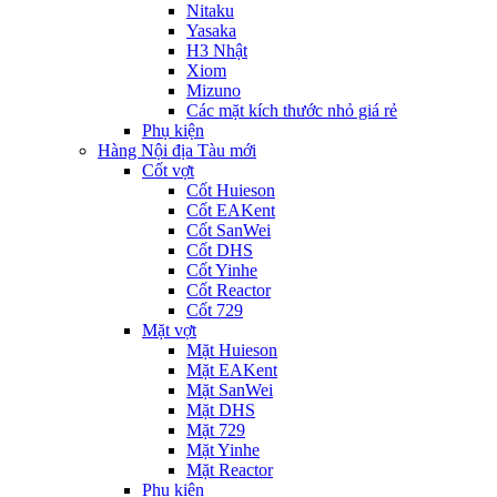
Nitaku
Yasaka
H3 Nhật
Xiom
Mizuno
Các mặt kích thước nhỏ giá rẻ
Phụ kiện
Hàng Nội địa Tàu mới
Cốt vợt
Cốt Huieson
Cốt EAKent
Cốt SanWei
Cốt DHS
Cốt Yinhe
Cốt Reactor
Cốt 729
Mặt vợt
Mặt Huieson
Mặt EAKent
Mặt SanWei
Mặt DHS
Mặt 729
Mặt Yinhe
Mặt Reactor
Phụ kiện