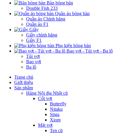
Bàn bóng bàn
Double Fish 233
Quần áo bóng bàn
Quần áo Chính hãng
Quần áo F1
Giầy
Giầy chính hãng
Giầy F1
Phụ kiện bóng bàn
Bao vợt - Túi vợt - Ba lô
Túi vợt
Bao vợt
Ba lô
Trang chủ
Giới thiệu
Sản phẩm
Hàng Nội địa Nhật cũ
Cốt vợt
Butterfly
Nitaku
Stiga
Xiom
Mặt vợt
Ten cũ