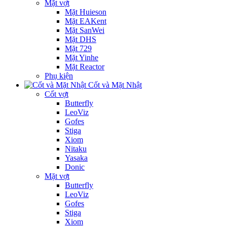
Mặt vợt
Mặt Huieson
Mặt EAKent
Mặt SanWei
Mặt DHS
Mặt 729
Mặt Yinhe
Mặt Reactor
Phụ kiện
Cốt và Mặt Nhật
Cốt vợt
Butterfly
LeoViz
Gofes
Stiga
Xiom
Nitaku
Yasaka
Donic
Mặt vợt
Butterfly
LeoViz
Gofes
Stiga
Xiom