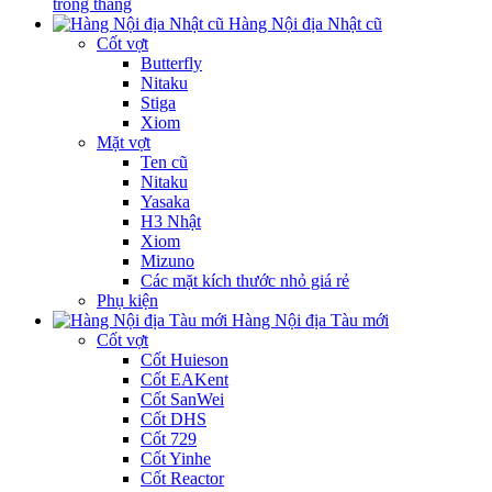
trong tháng
Hàng Nội địa Nhật cũ
Cốt vợt
Butterfly
Nitaku
Stiga
Xiom
Mặt vợt
Ten cũ
Nitaku
Yasaka
H3 Nhật
Xiom
Mizuno
Các mặt kích thước nhỏ giá rẻ
Phụ kiện
Hàng Nội địa Tàu mới
Cốt vợt
Cốt Huieson
Cốt EAKent
Cốt SanWei
Cốt DHS
Cốt 729
Cốt Yinhe
Cốt Reactor