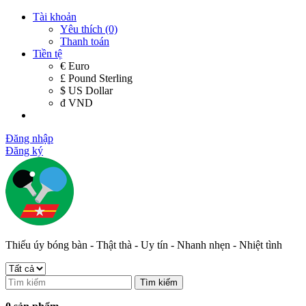
Tài khoản
Yêu thích (0)
Thanh toán
Tiền tệ
€ Euro
£ Pound Sterling
$ US Dollar
đ VND
Đăng nhập
Đăng ký
Thiếu úy bóng bàn - Thật thà - Uy tín - Nhanh nhẹn - Nhiệt tình
Tìm kiếm