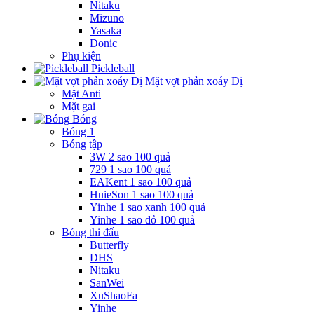
Nitaku
Mizuno
Yasaka
Donic
Phụ kiện
Pickleball
Mặt vợt phản xoáy Dị
Mặt Anti
Mặt gai
Bóng
Bóng 1
Bóng tập
3W 2 sao 100 quả
729 1 sao 100 quả
EAKent 1 sao 100 quả
HuieSon 1 sao 100 quả
Yinhe 1 sao xanh 100 quả
Yinhe 1 sao đỏ 100 quả
Bóng thi đấu
Butterfly
DHS
Nitaku
SanWei
XuShaoFa
Yinhe