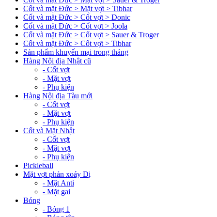
Cốt và mặt Đức > Mặt vợt > Tibhar
Cốt và mặt Đức > Cốt vợt > Donic
Cốt và mặt Đức > Cốt vợt > Joola
Cốt và mặt Đức > Cốt vợt > Sauer & Troger
Cốt và mặt Đức > Cốt vợt > Tibhar
Sản phẩm khuyến mại trong tháng
Hàng Nội địa Nhật cũ
- Cốt vợt
- Mặt vợt
- Phụ kiện
Hàng Nội địa Tàu mới
- Cốt vợt
- Mặt vợt
- Phụ kiện
Cốt và Mặt Nhật
- Cốt vợt
- Mặt vợt
- Phụ kiện
Pickleball
Mặt vợt phản xoáy Dị
- Mặt Anti
- Mặt gai
Bóng
- Bóng 1