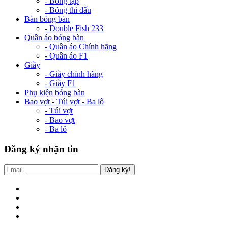
- Bóng tập
- Bóng thi đấu
Bàn bóng bàn
- Double Fish 233
Quần áo bóng bàn
- Quần áo Chính hãng
- Quần áo F1
Giầy
- Giầy chính hãng
- Giầy F1
Phụ kiện bóng bàn
Bao vợt - Túi vợt - Ba lô
- Túi vợt
- Bao vợt
- Ba lô
Đăng ký nhận tin
Đăng ký!