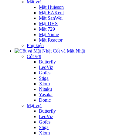
Mặt vợt
Mặt Huieson
Mặt EAKent
Mặt SanWei
Mặt DHS
Mặt 729
Mặt Yinhe
Mặt Reactor
Phụ kiện
Cốt và Mặt Nhật
Cốt vợt
Butterfly
LeoViz
Gofes
Stiga
Xiom
Nitaku
Yasaka
Donic
Mặt vợt
Butterfly
LeoViz
Gofes
Stiga
Xiom