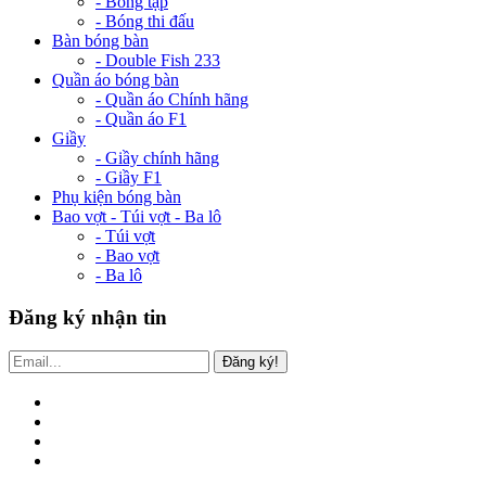
- Bóng tập
- Bóng thi đấu
Bàn bóng bàn
- Double Fish 233
Quần áo bóng bàn
- Quần áo Chính hãng
- Quần áo F1
Giầy
- Giầy chính hãng
- Giầy F1
Phụ kiện bóng bàn
Bao vợt - Túi vợt - Ba lô
- Túi vợt
- Bao vợt
- Ba lô
Đăng ký nhận tin
Đăng ký!