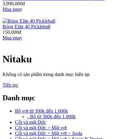
3,990,000đ
Mua ngay
Bóng Elite 40 Pickleball
150,000đ
Mua ngay
Nitaku
Không có sản phẩm trong danh mục hiện tại.
Tiếp tục
Danh mục
Bộ vợt từ 300k đến 1.000k
- Bộ từ 300k đến 1.000k
Cốt và mặt Đức
Cốt và mặt Đức > Mặt vợt
Cốt và mặt Đức > Mặt vợt > Joola
Cốt và mặt Đức > Mặt vợt > Sauer & Troger