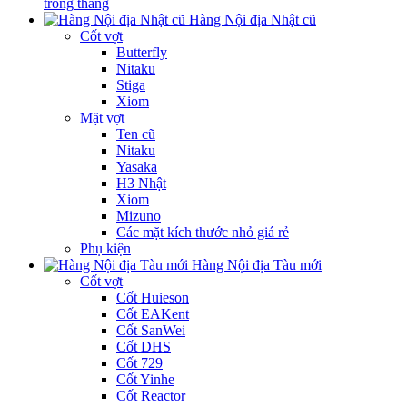
trong tháng
Hàng Nội địa Nhật cũ
Cốt vợt
Butterfly
Nitaku
Stiga
Xiom
Mặt vợt
Ten cũ
Nitaku
Yasaka
H3 Nhật
Xiom
Mizuno
Các mặt kích thước nhỏ giá rẻ
Phụ kiện
Hàng Nội địa Tàu mới
Cốt vợt
Cốt Huieson
Cốt EAKent
Cốt SanWei
Cốt DHS
Cốt 729
Cốt Yinhe
Cốt Reactor