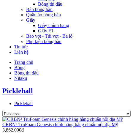
Bóng thi đấu
Bàn bóng bàn
Quần áo bóng bàn
Giầy
Giầy chính hãng
Giầy F1
Bao vợt - Túi vợt - Ba lô
Phụ kiện bóng bàn
Tin tức
Liên hệ
Trang chủ
Bóng
Bóng thi đấu
Nitaku
Pickleball
Pickleball
CRBN³ TruFoam Genesis chính hãng hàng chuẩn nội địa Mỹ
3,862,000đ