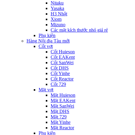
Nitaku
Yasaka
H3 Nhật
Xiom
Mizuno
Các mặt kích thước nhỏ giá rẻ
Phụ kiện
Hàng Nội địa Tàu mới
Cốt vợt
Cốt Huieson
Cốt EAKent
Cốt SanWei
Cốt DHS
Cốt Yinhe
Cốt Reactor
Cốt 729
Mặt vợt
Mặt Huieson
Mặt EAKent
Mặt SanWei
Mặt DHS
Mặt 729
Mặt Yinhe
Mặt Reactor
Phụ kiện