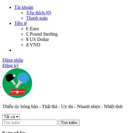
Tài khoản
Yêu thích (0)
Thanh toán
Tiền tệ
€ Euro
£ Pound Sterling
$ US Dollar
đ VND
Đăng nhập
Đăng ký
Thiếu úy bóng bàn - Thật thà - Uy tín - Nhanh nhẹn - Nhiệt tình
Tìm kiếm