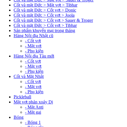
Cốt và mặt Đức > Mặt vợt > Tibhar
Cốt và mặt Đức > Cốt vợt > Donic
Cốt và mặt Đức > Cốt vợt > Joola
Cốt và mặt Đức > Cốt vợt > Sauer & Troger
Cốt và mặt Đức > Cốt vợt > Tibhar
Sản phẩm khuyến mại trong tháng
Hàng Nội địa Nhật cũ
- Cốt vợt
- Mặt vợt
- Phụ kiện
Hàng Nội địa Tàu mới
- Cốt vợt
- Mặt vợt
- Phụ kiện
Cốt và Mặt Nhật
- Cốt vợt
- Mặt vợt
- Phụ kiện
Pickleball
Mặt vợt phản xoáy Dị
- Mặt Anti
- Mặt gai
Bóng
- Bóng 1