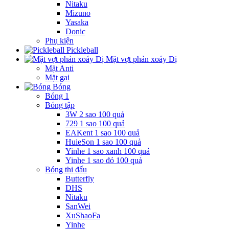
Nitaku
Mizuno
Yasaka
Donic
Phụ kiện
Pickleball
Mặt vợt phản xoáy Dị
Mặt Anti
Mặt gai
Bóng
Bóng 1
Bóng tập
3W 2 sao 100 quả
729 1 sao 100 quả
EAKent 1 sao 100 quả
HuieSon 1 sao 100 quả
Yinhe 1 sao xanh 100 quả
Yinhe 1 sao đỏ 100 quả
Bóng thi đấu
Butterfly
DHS
Nitaku
SanWei
XuShaoFa
Yinhe