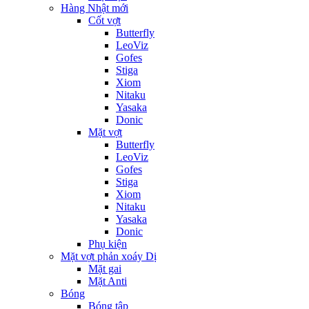
Hàng Nhật mới
Cốt vợt
Butterfly
LeoViz
Gofes
Stiga
Xiom
Nitaku
Yasaka
Donic
Mặt vợt
Butterfly
LeoViz
Gofes
Stiga
Xiom
Nitaku
Yasaka
Donic
Phụ kiện
Mặt vợt phản xoáy Dị
Mặt gai
Mặt Anti
Bóng
Bóng tập