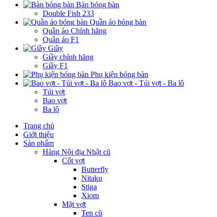
Bàn bóng bàn
Double Fish 233
Quần áo bóng bàn
Quần áo Chính hãng
Quần áo F1
Giầy
Giầy chính hãng
Giầy F1
Phụ kiện bóng bàn
Bao vợt - Túi vợt - Ba lô
Túi vợt
Bao vợt
Ba lô
Trang chủ
Giới thiệu
Sản phẩm
Hàng Nội địa Nhật cũ
Cốt vợt
Butterfly
Nitaku
Stiga
Xiom
Mặt vợt
Ten cũ