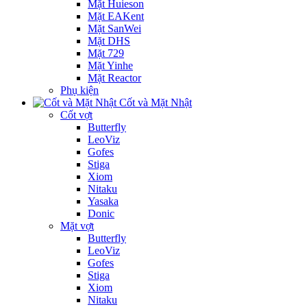
Mặt Huieson
Mặt EAKent
Mặt SanWei
Mặt DHS
Mặt 729
Mặt Yinhe
Mặt Reactor
Phụ kiện
Cốt và Mặt Nhật
Cốt vợt
Butterfly
LeoViz
Gofes
Stiga
Xiom
Nitaku
Yasaka
Donic
Mặt vợt
Butterfly
LeoViz
Gofes
Stiga
Xiom
Nitaku