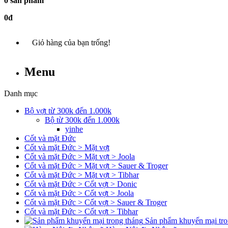
0 sản phẩm
0đ
Giỏ hàng của bạn trống!
Menu
Danh mục
Bộ vợt từ 300k đến 1.000k
Bộ từ 300k đến 1.000k
yinhe
Cốt và mặt Đức
Cốt và mặt Đức > Mặt vợt
Cốt và mặt Đức > Mặt vợt > Joola
Cốt và mặt Đức > Mặt vợt > Sauer & Troger
Cốt và mặt Đức > Mặt vợt > Tibhar
Cốt và mặt Đức > Cốt vợt > Donic
Cốt và mặt Đức > Cốt vợt > Joola
Cốt và mặt Đức > Cốt vợt > Sauer & Troger
Cốt và mặt Đức > Cốt vợt > Tibhar
Sản phẩm khuyến mại tro