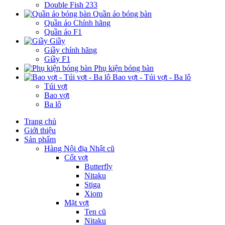
Double Fish 233
Quần áo bóng bàn
Quần áo Chính hãng
Quần áo F1
Giầy
Giầy chính hãng
Giầy F1
Phụ kiện bóng bàn
Bao vợt - Túi vợt - Ba lô
Túi vợt
Bao vợt
Ba lô
Trang chủ
Giới thiệu
Sản phẩm
Hàng Nội địa Nhật cũ
Cốt vợt
Butterfly
Nitaku
Stiga
Xiom
Mặt vợt
Ten cũ
Nitaku