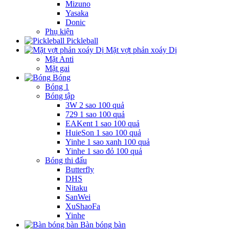
Mizuno
Yasaka
Donic
Phụ kiện
Pickleball
Mặt vợt phản xoáy Dị
Mặt Anti
Mặt gai
Bóng
Bóng 1
Bóng tập
3W 2 sao 100 quả
729 1 sao 100 quả
EAKent 1 sao 100 quả
HuieSon 1 sao 100 quả
Yinhe 1 sao xanh 100 quả
Yinhe 1 sao đỏ 100 quả
Bóng thi đấu
Butterfly
DHS
Nitaku
SanWei
XuShaoFa
Yinhe
Bàn bóng bàn