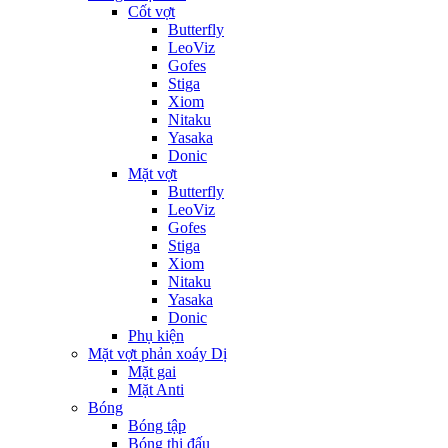
Cốt vợt
Butterfly
LeoViz
Gofes
Stiga
Xiom
Nitaku
Yasaka
Donic
Mặt vợt
Butterfly
LeoViz
Gofes
Stiga
Xiom
Nitaku
Yasaka
Donic
Phụ kiện
Mặt vợt phản xoáy Dị
Mặt gai
Mặt Anti
Bóng
Bóng tập
Bóng thi đấu