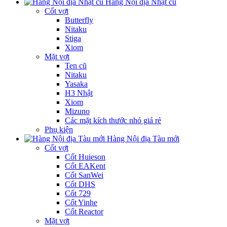
Hàng Nội địa Nhật cũ
Cốt vợt
Butterfly
Nitaku
Stiga
Xiom
Mặt vợt
Ten cũ
Nitaku
Yasaka
H3 Nhật
Xiom
Mizuno
Các mặt kích thước nhỏ giá rẻ
Phụ kiện
Hàng Nội địa Tàu mới
Cốt vợt
Cốt Huieson
Cốt EAKent
Cốt SanWei
Cốt DHS
Cốt 729
Cốt Yinhe
Cốt Reactor
Mặt vợt