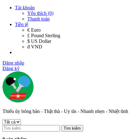
Tài khoản
Yêu thích (0)
Thanh toán
Tiền tệ
€ Euro
£ Pound Sterling
$ US Dollar
đ VND
Đăng nhập
Đăng ký
Thiếu úy bóng bàn - Thật thà - Uy tín - Nhanh nhẹn - Nhiệt tình
Tìm kiếm