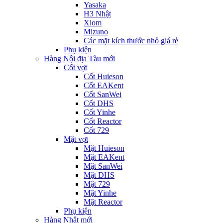
Yasaka
H3 Nhật
Xiom
Mizuno
Các mặt kích thước nhỏ giá rẻ
Phụ kiện
Hàng Nội địa Tàu mới
Cốt vợt
Cốt Huieson
Cốt EAKent
Cốt SanWei
Cốt DHS
Cốt Yinhe
Cốt Reactor
Cốt 729
Mặt vợt
Mặt Huieson
Mặt EAKent
Mặt SanWei
Mặt DHS
Mặt 729
Mặt Yinhe
Mặt Reactor
Phụ kiện
Hàng Nhật mới