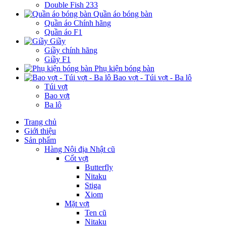
Double Fish 233
Quần áo bóng bàn
Quần áo Chính hãng
Quần áo F1
Giầy
Giầy chính hãng
Giầy F1
Phụ kiện bóng bàn
Bao vợt - Túi vợt - Ba lô
Túi vợt
Bao vợt
Ba lô
Trang chủ
Giới thiệu
Sản phẩm
Hàng Nội địa Nhật cũ
Cốt vợt
Butterfly
Nitaku
Stiga
Xiom
Mặt vợt
Ten cũ
Nitaku