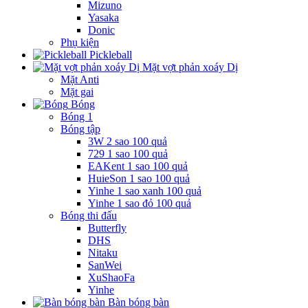
Mizuno
Yasaka
Donic
Phụ kiện
Pickleball
Mặt vợt phản xoáy Dị
Mặt Anti
Mặt gai
Bóng
Bóng 1
Bóng tập
3W 2 sao 100 quả
729 1 sao 100 quả
EAKent 1 sao 100 quả
HuieSon 1 sao 100 quả
Yinhe 1 sao xanh 100 quả
Yinhe 1 sao đỏ 100 quả
Bóng thi đấu
Butterfly
DHS
Nitaku
SanWei
XuShaoFa
Yinhe
Bàn bóng bàn