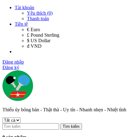
Tài khoản
Yêu thích (0)
Thanh toán
Tiền tệ
€ Euro
£ Pound Sterling
$ US Dollar
đ VND
Đăng nhập
Đăng ký
Thiếu úy bóng bàn - Thật thà - Uy tín - Nhanh nhẹn - Nhiệt tình
Tìm kiếm