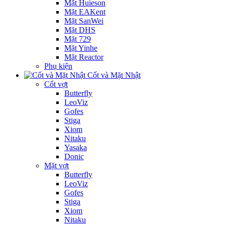
Mặt Huieson
Mặt EAKent
Mặt SanWei
Mặt DHS
Mặt 729
Mặt Yinhe
Mặt Reactor
Phụ kiện
Cốt và Mặt Nhật
Cốt vợt
Butterfly
LeoViz
Gofes
Stiga
Xiom
Nitaku
Yasaka
Donic
Mặt vợt
Butterfly
LeoViz
Gofes
Stiga
Xiom
Nitaku