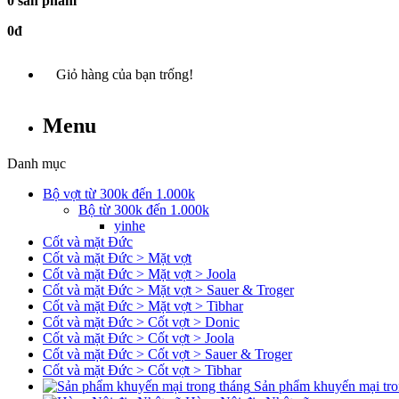
0 sản phẩm
0đ
Giỏ hàng của bạn trống!
Menu
Danh mục
Bộ vợt từ 300k đến 1.000k
Bộ từ 300k đến 1.000k
yinhe
Cốt và mặt Đức
Cốt và mặt Đức > Mặt vợt
Cốt và mặt Đức > Mặt vợt > Joola
Cốt và mặt Đức > Mặt vợt > Sauer & Troger
Cốt và mặt Đức > Mặt vợt > Tibhar
Cốt và mặt Đức > Cốt vợt > Donic
Cốt và mặt Đức > Cốt vợt > Joola
Cốt và mặt Đức > Cốt vợt > Sauer & Troger
Cốt và mặt Đức > Cốt vợt > Tibhar
Sản phẩm khuyến mại tro