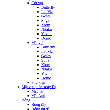
Cốt vợt
Butterfly
LeoViz
Gofes
Stiga
Xiom
Nitaku
Yasaka
Donic
Mặt vợt
Butterfly
LeoViz
Gofes
Stiga
Xiom
Nitaku
Yasaka
Donic
Phụ kiện
Mặt vợt phản xoáy Dị
Mặt gai
Mặt Anti
Bóng
Bóng tập
Bóng thi đấu