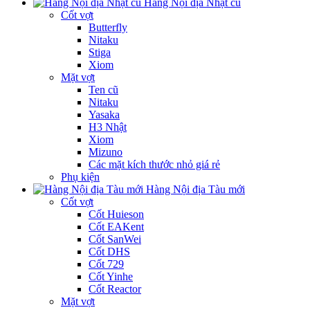
Hàng Nội địa Nhật cũ
Cốt vợt
Butterfly
Nitaku
Stiga
Xiom
Mặt vợt
Ten cũ
Nitaku
Yasaka
H3 Nhật
Xiom
Mizuno
Các mặt kích thước nhỏ giá rẻ
Phụ kiện
Hàng Nội địa Tàu mới
Cốt vợt
Cốt Huieson
Cốt EAKent
Cốt SanWei
Cốt DHS
Cốt 729
Cốt Yinhe
Cốt Reactor
Mặt vợt