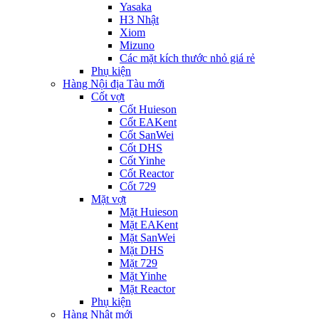
Yasaka
H3 Nhật
Xiom
Mizuno
Các mặt kích thước nhỏ giá rẻ
Phụ kiện
Hàng Nội địa Tàu mới
Cốt vợt
Cốt Huieson
Cốt EAKent
Cốt SanWei
Cốt DHS
Cốt Yinhe
Cốt Reactor
Cốt 729
Mặt vợt
Mặt Huieson
Mặt EAKent
Mặt SanWei
Mặt DHS
Mặt 729
Mặt Yinhe
Mặt Reactor
Phụ kiện
Hàng Nhật mới