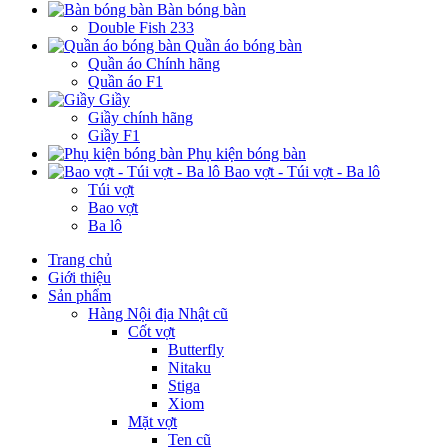
Bàn bóng bàn
Double Fish 233
Quần áo bóng bàn
Quần áo Chính hãng
Quần áo F1
Giầy
Giầy chính hãng
Giầy F1
Phụ kiện bóng bàn
Bao vợt - Túi vợt - Ba lô
Túi vợt
Bao vợt
Ba lô
Trang chủ
Giới thiệu
Sản phẩm
Hàng Nội địa Nhật cũ
Cốt vợt
Butterfly
Nitaku
Stiga
Xiom
Mặt vợt
Ten cũ