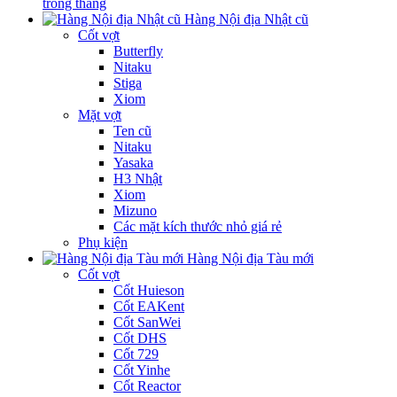
trong tháng
Hàng Nội địa Nhật cũ
Cốt vợt
Butterfly
Nitaku
Stiga
Xiom
Mặt vợt
Ten cũ
Nitaku
Yasaka
H3 Nhật
Xiom
Mizuno
Các mặt kích thước nhỏ giá rẻ
Phụ kiện
Hàng Nội địa Tàu mới
Cốt vợt
Cốt Huieson
Cốt EAKent
Cốt SanWei
Cốt DHS
Cốt 729
Cốt Yinhe
Cốt Reactor