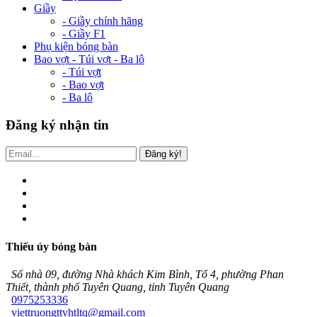
Giầy
- Giầy chính hãng
- Giầy F1
Phụ kiện bóng bàn
Bao vợt - Túi vợt - Ba lô
- Túi vợt
- Bao vợt
- Ba lô
Đăng ký nhận tin
Đăng ký!
Thiếu úy bóng bàn
Số nhà 09, đường Nhà khách Kim Bình, Tổ 4, phường Phan
Thiết, thành phố Tuyên Quang, tỉnh Tuyên Quang
0975253336
viettruongttvhtltq@gmail.com