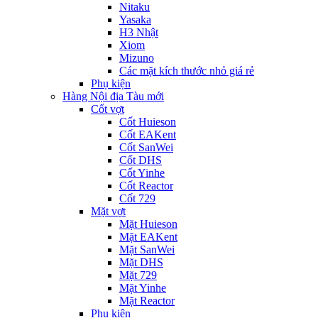
Nitaku
Yasaka
H3 Nhật
Xiom
Mizuno
Các mặt kích thước nhỏ giá rẻ
Phụ kiện
Hàng Nội địa Tàu mới
Cốt vợt
Cốt Huieson
Cốt EAKent
Cốt SanWei
Cốt DHS
Cốt Yinhe
Cốt Reactor
Cốt 729
Mặt vợt
Mặt Huieson
Mặt EAKent
Mặt SanWei
Mặt DHS
Mặt 729
Mặt Yinhe
Mặt Reactor
Phụ kiện