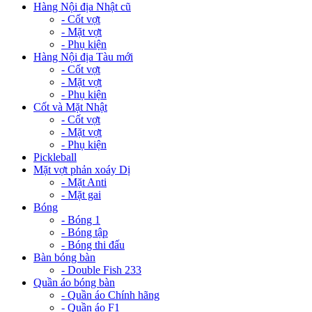
Hàng Nội địa Nhật cũ
- Cốt vợt
- Mặt vợt
- Phụ kiện
Hàng Nội địa Tàu mới
- Cốt vợt
- Mặt vợt
- Phụ kiện
Cốt và Mặt Nhật
- Cốt vợt
- Mặt vợt
- Phụ kiện
Pickleball
Mặt vợt phản xoáy Dị
- Mặt Anti
- Mặt gai
Bóng
- Bóng 1
- Bóng tập
- Bóng thi đấu
Bàn bóng bàn
- Double Fish 233
Quần áo bóng bàn
- Quần áo Chính hãng
- Quần áo F1