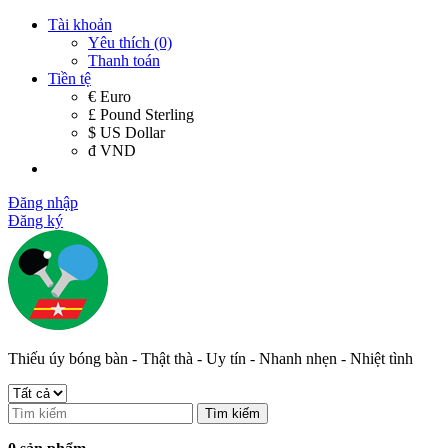
Tài khoản
Yêu thích (0)
Thanh toán
Tiền tệ
€ Euro
£ Pound Sterling
$ US Dollar
đ VND
Đăng nhập
Đăng ký
Thiếu úy bóng bàn - Thật thà - Uy tín - Nhanh nhẹn - Nhiệt tình
Tìm kiếm