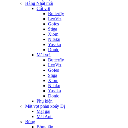
Hàng Nhật mới
Cốt vợt
Butterfly
LeoViz
Gofes
Stiga
Xiom
Nitaku
Yasaka
Donic
Mặt vợt
Butterfly
LeoViz
Gofes
Stiga
Xiom
Nitaku
Yasaka
Donic
Phụ kiện
Mặt vợt phản xoáy Dị
Mặt gai
Mặt Anti
Bóng
Bóng tập