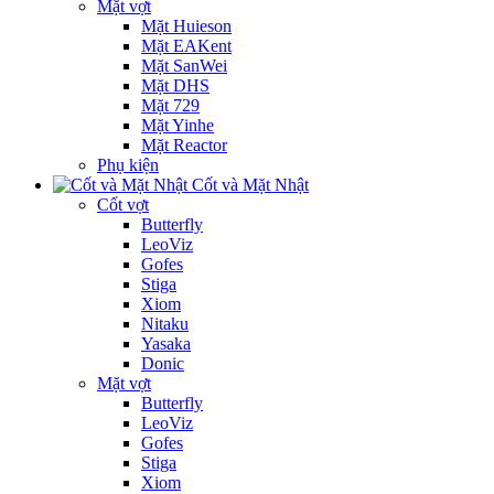
Mặt vợt
Mặt Huieson
Mặt EAKent
Mặt SanWei
Mặt DHS
Mặt 729
Mặt Yinhe
Mặt Reactor
Phụ kiện
Cốt và Mặt Nhật
Cốt vợt
Butterfly
LeoViz
Gofes
Stiga
Xiom
Nitaku
Yasaka
Donic
Mặt vợt
Butterfly
LeoViz
Gofes
Stiga
Xiom