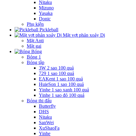
Nitaku
Mizuno
Yasaka
Donic
Phụ kiện
Pickleball
Mặt vợt phản xoáy Dị
Mặt Anti
Mặt gai
Bóng
Bóng 1
Bóng tập
3W 2 sao 100 quả
729 1 sao 100 quả
EAKent 1 sao 100 quả
HuieSon 1 sao 100 quả
Yinhe 1 sao xanh 100 quả
Yinhe 1 sao đỏ 100 quả
Bóng thi đấu
Butterfly
DHS
Nitaku
SanWei
XuShaoFa
Yinhe