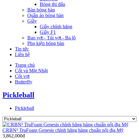
Bóng thi đấu
Bàn bóng bàn
Quần áo bóng bàn
Giầy
Giầy chính hãng
Giầy F1
Bao vợt - Túi vợt - Ba lô
Phụ kiện bóng bàn
Tin tức
Liên hệ
Trang chủ
Cốt và Mặt Nhật
Cốt vợt
Butterfly
Pickleball
Pickleball
CRBN³ TruFoam Genesis chính hãng hàng chuẩn nội địa Mỹ
3,862,000đ