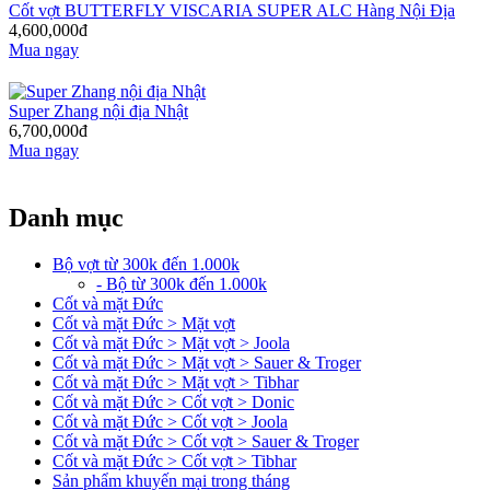
Cốt vợt BUTTERFLY VISCARIA SUPER ALC Hàng Nội Địa
4,600,000đ
Mua ngay
Super Zhang nội địa Nhật
6,700,000đ
Mua ngay
Danh mục
Bộ vợt từ 300k đến 1.000k
- Bộ từ 300k đến 1.000k
Cốt và mặt Đức
Cốt và mặt Đức > Mặt vợt
Cốt và mặt Đức > Mặt vợt > Joola
Cốt và mặt Đức > Mặt vợt > Sauer & Troger
Cốt và mặt Đức > Mặt vợt > Tibhar
Cốt và mặt Đức > Cốt vợt > Donic
Cốt và mặt Đức > Cốt vợt > Joola
Cốt và mặt Đức > Cốt vợt > Sauer & Troger
Cốt và mặt Đức > Cốt vợt > Tibhar
Sản phẩm khuyến mại trong tháng