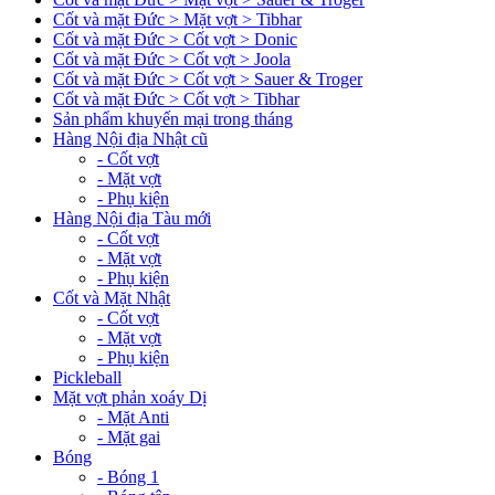
Cốt và mặt Đức > Mặt vợt > Tibhar
Cốt và mặt Đức > Cốt vợt > Donic
Cốt và mặt Đức > Cốt vợt > Joola
Cốt và mặt Đức > Cốt vợt > Sauer & Troger
Cốt và mặt Đức > Cốt vợt > Tibhar
Sản phẩm khuyến mại trong tháng
Hàng Nội địa Nhật cũ
- Cốt vợt
- Mặt vợt
- Phụ kiện
Hàng Nội địa Tàu mới
- Cốt vợt
- Mặt vợt
- Phụ kiện
Cốt và Mặt Nhật
- Cốt vợt
- Mặt vợt
- Phụ kiện
Pickleball
Mặt vợt phản xoáy Dị
- Mặt Anti
- Mặt gai
Bóng
- Bóng 1