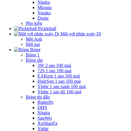
Nitaku
Mizuno
Yasaka
Donic
Phụ kiện
Pickleball
Mặt vợt phản xoáy Dị
Mặt Anti
Mặt gai
Bóng
Bóng 1
Bóng tập
3W 2 sao 100 quả
729 1 sao 100 quả
EAKent 1 sao 100 quả
HuieSon 1 sao 100 quả
Yinhe 1 sao xanh 100 quả
Yinhe 1 sao đỏ 100 quả
Bóng thi đấu
Butterfly
DHS
Nitaku
SanWei
XuShaoFa
Yinhe