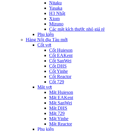
Nitaku
Yasaka
H3 Nhật
Xiom
Mizuno
Các mặt kích thước nhỏ giá rẻ
Phụ kiện
Hàng Nội địa Tàu mới
Cốt vợt
Cốt Huieson
Cốt EAKent
Cốt SanWei
Cốt DHS
Cốt Yinhe
Cốt Reactor
Cốt 729
Mặt vợt
Mặt Huieson
Mặt EAKent
Mặt SanWei
Mặt DHS
Mặt 729
Mặt Yinhe
Mặt Reactor
Phụ kiện