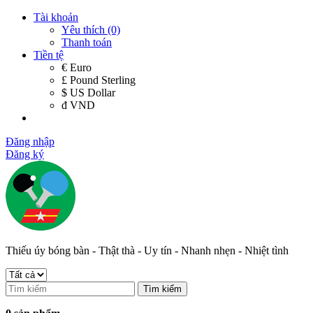
Tài khoản
Yêu thích (0)
Thanh toán
Tiền tệ
€ Euro
£ Pound Sterling
$ US Dollar
đ VND
Đăng nhập
Đăng ký
Thiếu úy bóng bàn - Thật thà - Uy tín - Nhanh nhẹn - Nhiệt tình
Tìm kiếm