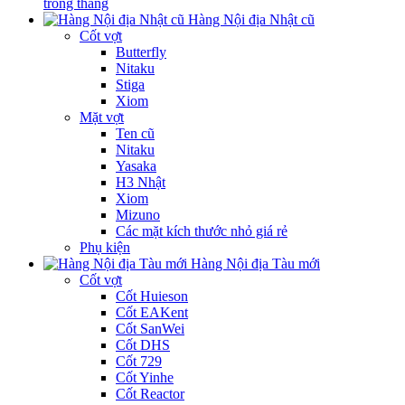
trong tháng
Hàng Nội địa Nhật cũ
Cốt vợt
Butterfly
Nitaku
Stiga
Xiom
Mặt vợt
Ten cũ
Nitaku
Yasaka
H3 Nhật
Xiom
Mizuno
Các mặt kích thước nhỏ giá rẻ
Phụ kiện
Hàng Nội địa Tàu mới
Cốt vợt
Cốt Huieson
Cốt EAKent
Cốt SanWei
Cốt DHS
Cốt 729
Cốt Yinhe
Cốt Reactor