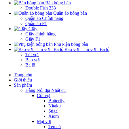
Bàn bóng bàn
Double Fish 233
Quần áo bóng bàn
Quần áo Chính hãng
Quần áo F1
Giầy
Giầy chính hãng
Giầy F1
Phụ kiện bóng bàn
Bao vợt - Túi vợt - Ba lô
Túi vợt
Bao vợt
Ba lô
Trang chủ
Giới thiệu
Sản phẩm
Hàng Nội địa Nhật cũ
Cốt vợt
Butterfly
Nitaku
Stiga
Xiom
Mặt vợt
Ten cũ