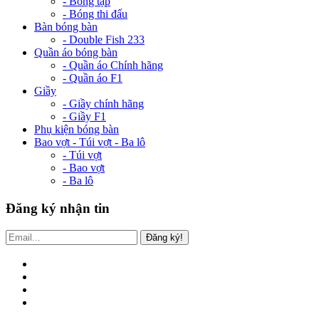
- Bóng tập
- Bóng thi đấu
Bàn bóng bàn
- Double Fish 233
Quần áo bóng bàn
- Quần áo Chính hãng
- Quần áo F1
Giầy
- Giầy chính hãng
- Giầy F1
Phụ kiện bóng bàn
Bao vợt - Túi vợt - Ba lô
- Túi vợt
- Bao vợt
- Ba lô
Đăng ký nhận tin
Đăng ký!