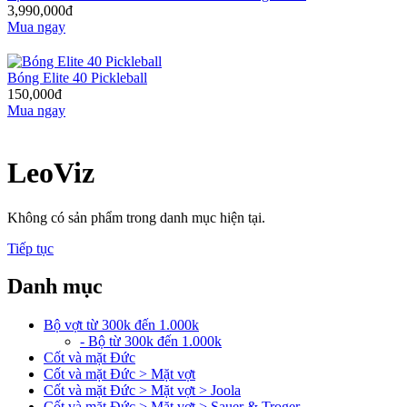
3,990,000đ
Mua ngay
Bóng Elite 40 Pickleball
150,000đ
Mua ngay
LeoViz
Không có sản phẩm trong danh mục hiện tại.
Tiếp tục
Danh mục
Bộ vợt từ 300k đến 1.000k
- Bộ từ 300k đến 1.000k
Cốt và mặt Đức
Cốt và mặt Đức > Mặt vợt
Cốt và mặt Đức > Mặt vợt > Joola
Cốt và mặt Đức > Mặt vợt > Sauer & Troger