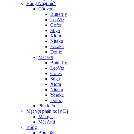
Hàng Nhật mới
Cốt vợt
Butterfly
LeoViz
Gofes
Stiga
Xiom
Nitaku
Yasaka
Donic
Mặt vợt
Butterfly
LeoViz
Gofes
Stiga
Xiom
Nitaku
Yasaka
Donic
Phụ kiện
Mặt vợt phản xoáy Dị
Mặt gai
Mặt Anti
Bóng
Bóng tập