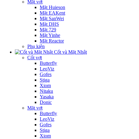
Mặt vợt
Mặt Huieson
Mặt EAKent
Mặt SanWei
Mặt DHS
Mặt 729
Mặt Yinhe
Mặt Reactor
Phụ kiện
Cốt và Mặt Nhật
Cốt vợt
Butterfly
LeoViz
Gofes
Stiga
Xiom
Nitaku
Yasaka
Donic
Mặt vợt
Butterfly
LeoViz
Gofes
Stiga
Xiom