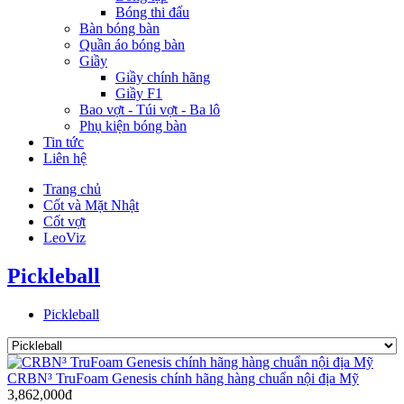
Bóng thi đấu
Bàn bóng bàn
Quần áo bóng bàn
Giầy
Giầy chính hãng
Giầy F1
Bao vợt - Túi vợt - Ba lô
Phụ kiện bóng bàn
Tin tức
Liên hệ
Trang chủ
Cốt và Mặt Nhật
Cốt vợt
LeoViz
Pickleball
Pickleball
CRBN³ TruFoam Genesis chính hãng hàng chuẩn nội địa Mỹ
3,862,000đ