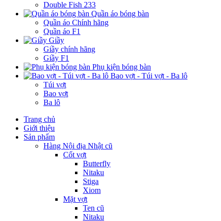
Double Fish 233
Quần áo bóng bàn
Quần áo Chính hãng
Quần áo F1
Giầy
Giầy chính hãng
Giầy F1
Phụ kiện bóng bàn
Bao vợt - Túi vợt - Ba lô
Túi vợt
Bao vợt
Ba lô
Trang chủ
Giới thiệu
Sản phẩm
Hàng Nội địa Nhật cũ
Cốt vợt
Butterfly
Nitaku
Stiga
Xiom
Mặt vợt
Ten cũ
Nitaku