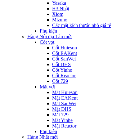
Yasaka
H3 Nhật
Xiom
Mizuno
Các mặt kích thước nhỏ giá rẻ
Phụ kiện
Hàng Nội địa Tàu mới
Cốt vợt
Cốt Huieson
Cốt EAKent
Cốt SanWei
Cốt DHS
Cốt Yinhe
Cốt Reactor
Cốt 729
Mặt vợt
Mặt Huieson
Mặt EAKent
Mặt SanWei
Mặt DHS
Mặt 729
Mặt Yinhe
Mặt Reactor
Phụ kiện
Hàng Nhật mới