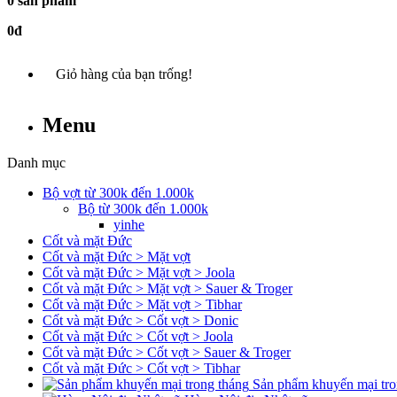
0 sản phẩm
0đ
Giỏ hàng của bạn trống!
Menu
Danh mục
Bộ vợt từ 300k đến 1.000k
Bộ từ 300k đến 1.000k
yinhe
Cốt và mặt Đức
Cốt và mặt Đức > Mặt vợt
Cốt và mặt Đức > Mặt vợt > Joola
Cốt và mặt Đức > Mặt vợt > Sauer & Troger
Cốt và mặt Đức > Mặt vợt > Tibhar
Cốt và mặt Đức > Cốt vợt > Donic
Cốt và mặt Đức > Cốt vợt > Joola
Cốt và mặt Đức > Cốt vợt > Sauer & Troger
Cốt và mặt Đức > Cốt vợt > Tibhar
Sản phẩm khuyến mại tro