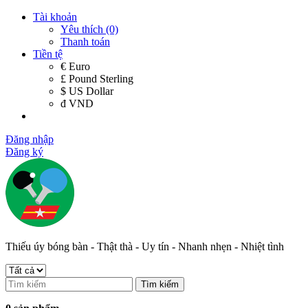
Tài khoản
Yêu thích (0)
Thanh toán
Tiền tệ
€ Euro
£ Pound Sterling
$ US Dollar
đ VND
Đăng nhập
Đăng ký
Thiếu úy bóng bàn - Thật thà - Uy tín - Nhanh nhẹn - Nhiệt tình
Tìm kiếm