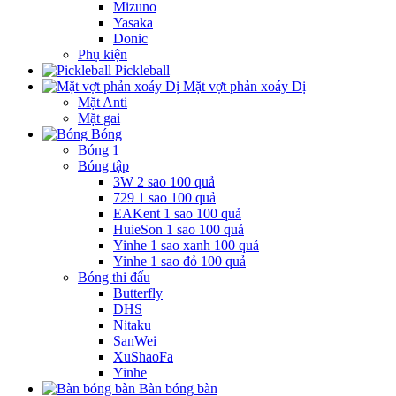
Mizuno
Yasaka
Donic
Phụ kiện
Pickleball
Mặt vợt phản xoáy Dị
Mặt Anti
Mặt gai
Bóng
Bóng 1
Bóng tập
3W 2 sao 100 quả
729 1 sao 100 quả
EAKent 1 sao 100 quả
HuieSon 1 sao 100 quả
Yinhe 1 sao xanh 100 quả
Yinhe 1 sao đỏ 100 quả
Bóng thi đấu
Butterfly
DHS
Nitaku
SanWei
XuShaoFa
Yinhe
Bàn bóng bàn