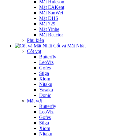
Mặt Huieson
Mặt EAKent
Mặt SanWei
Mặt DHS
Mặt 729
Mặt Yinhe
Mặt Reactor
Phụ kiện
Cốt và Mặt Nhật
Cốt vợt
Butterfly
LeoViz
Gofes
Stiga
Xiom
Nitaku
Yasaka
Donic
Mặt vợt
Butterfly
LeoViz
Gofes
Stiga
Xiom
Nitaku