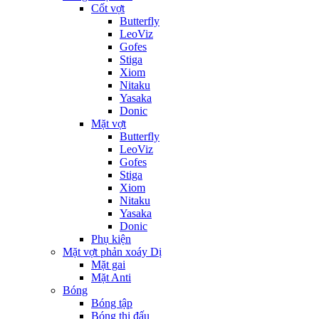
Cốt vợt
Butterfly
LeoViz
Gofes
Stiga
Xiom
Nitaku
Yasaka
Donic
Mặt vợt
Butterfly
LeoViz
Gofes
Stiga
Xiom
Nitaku
Yasaka
Donic
Phụ kiện
Mặt vợt phản xoáy Dị
Mặt gai
Mặt Anti
Bóng
Bóng tập
Bóng thi đấu