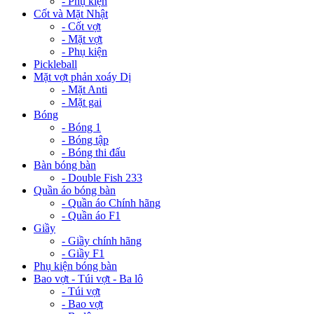
- Phụ kiện
Cốt và Mặt Nhật
- Cốt vợt
- Mặt vợt
- Phụ kiện
Pickleball
Mặt vợt phản xoáy Dị
- Mặt Anti
- Mặt gai
Bóng
- Bóng 1
- Bóng tập
- Bóng thi đấu
Bàn bóng bàn
- Double Fish 233
Quần áo bóng bàn
- Quần áo Chính hãng
- Quần áo F1
Giầy
- Giầy chính hãng
- Giầy F1
Phụ kiện bóng bàn
Bao vợt - Túi vợt - Ba lô
- Túi vợt
- Bao vợt