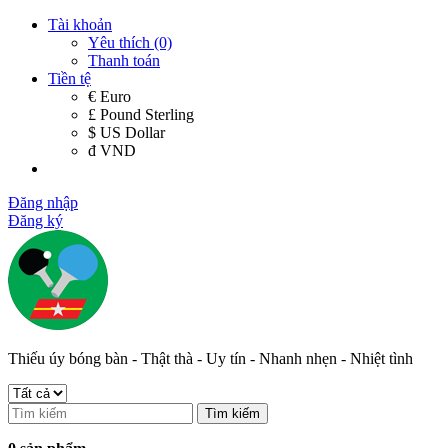
Tài khoản
Yêu thích (0)
Thanh toán
Tiền tệ
€ Euro
£ Pound Sterling
$ US Dollar
đ VND
Đăng nhập
Đăng ký
Thiếu úy bóng bàn - Thật thà - Uy tín - Nhanh nhẹn - Nhiệt tình
Tìm kiếm