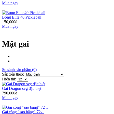
Mua ngay
Bóng Elite 40 Pickleball
150,000đ
Mua ngay
Mặt gai
So sánh sản phẩm (0)
Sắp xếp theo:
Hiển thị:
Gai Dragon svg đặc biệt
790,000đ
Mua ngay
Gai công "sao băng" 72-1