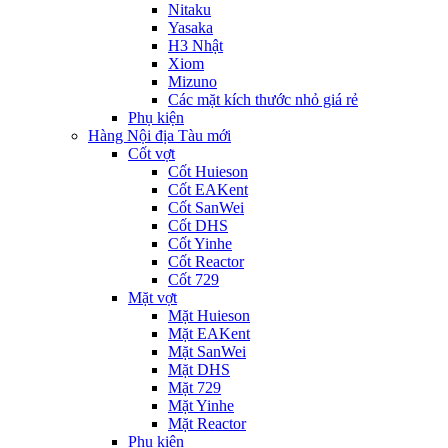
Nitaku
Yasaka
H3 Nhật
Xiom
Mizuno
Các mặt kích thước nhỏ giá rẻ
Phụ kiện
Hàng Nội địa Tàu mới
Cốt vợt
Cốt Huieson
Cốt EAKent
Cốt SanWei
Cốt DHS
Cốt Yinhe
Cốt Reactor
Cốt 729
Mặt vợt
Mặt Huieson
Mặt EAKent
Mặt SanWei
Mặt DHS
Mặt 729
Mặt Yinhe
Mặt Reactor
Phụ kiện