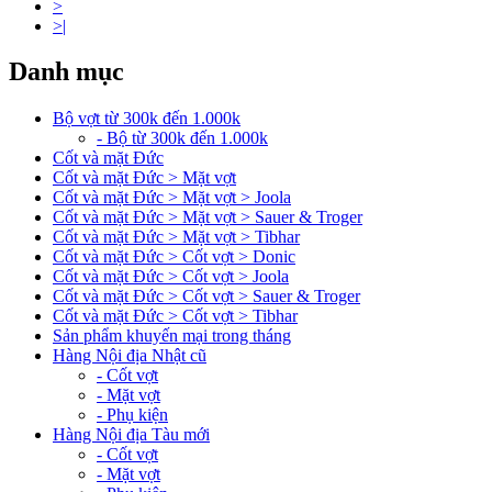
>
>|
Danh mục
Bộ vợt từ 300k đến 1.000k
- Bộ từ 300k đến 1.000k
Cốt và mặt Đức
Cốt và mặt Đức > Mặt vợt
Cốt và mặt Đức > Mặt vợt > Joola
Cốt và mặt Đức > Mặt vợt > Sauer & Troger
Cốt và mặt Đức > Mặt vợt > Tibhar
Cốt và mặt Đức > Cốt vợt > Donic
Cốt và mặt Đức > Cốt vợt > Joola
Cốt và mặt Đức > Cốt vợt > Sauer & Troger
Cốt và mặt Đức > Cốt vợt > Tibhar
Sản phẩm khuyến mại trong tháng
Hàng Nội địa Nhật cũ
- Cốt vợt
- Mặt vợt
- Phụ kiện
Hàng Nội địa Tàu mới
- Cốt vợt
- Mặt vợt