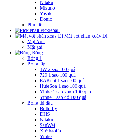
Nitaku
Mizuno
Yasaka
Donic
Phụ kiện
Pickleball
Mặt vợt phản xoáy Dị
Mặt Anti
Mặt gai
Bóng
Bóng 1
Bóng tập
3W 2 sao 100 quả
729 1 sao 100 quả
EAKent 1 sao 100 quả
HuieSon 1 sao 100 quả
Yinhe 1 sao xanh 100 quả
Yinhe 1 sao đỏ 100 quả
Bóng thi đấu
Butterfly
DHS
Nitaku
SanWei
XuShaoFa
Yinhe