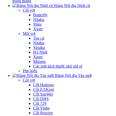
trong tháng
Hàng Nội địa Nhật cũ
Cốt vợt
Butterfly
Nitaku
Stiga
Xiom
Mặt vợt
Ten cũ
Nitaku
Yasaka
H3 Nhật
Xiom
Mizuno
Các mặt kích thước nhỏ giá rẻ
Phụ kiện
Hàng Nội địa Tàu mới
Cốt vợt
Cốt Huieson
Cốt EAKent
Cốt SanWei
Cốt DHS
Cốt 729
Cốt Yinhe
Cốt Reactor