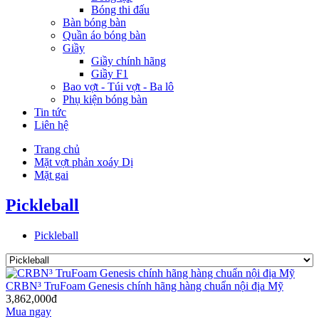
Bóng thi đấu
Bàn bóng bàn
Quần áo bóng bàn
Giầy
Giầy chính hãng
Giầy F1
Bao vợt - Túi vợt - Ba lô
Phụ kiện bóng bàn
Tin tức
Liên hệ
Trang chủ
Mặt vợt phản xoáy Dị
Mặt gai
Pickleball
Pickleball
CRBN³ TruFoam Genesis chính hãng hàng chuẩn nội địa Mỹ
3,862,000đ
Mua ngay