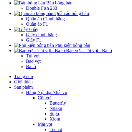
Bàn bóng bàn
Double Fish 233
Quần áo bóng bàn
Quần áo Chính hãng
Quần áo F1
Giầy
Giầy chính hãng
Giầy F1
Phụ kiện bóng bàn
Bao vợt - Túi vợt - Ba lô
Túi vợt
Bao vợt
Ba lô
Trang chủ
Giới thiệu
Sản phẩm
Hàng Nội địa Nhật cũ
Cốt vợt
Butterfly
Nitaku
Stiga
Xiom
Mặt vợt
Ten cũ