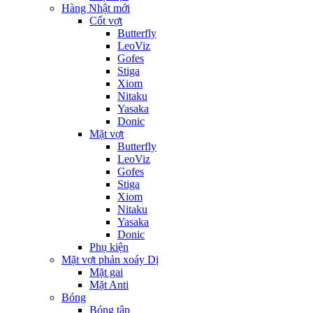
Hàng Nhật mới
Cốt vợt
Butterfly
LeoViz
Gofes
Stiga
Xiom
Nitaku
Yasaka
Donic
Mặt vợt
Butterfly
LeoViz
Gofes
Stiga
Xiom
Nitaku
Yasaka
Donic
Phụ kiện
Mặt vợt phản xoáy Dị
Mặt gai
Mặt Anti
Bóng
Bóng tập