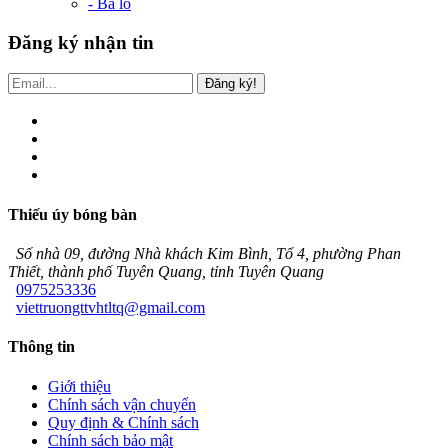
- Ba lô
Đăng ký nhận tin
Đăng ký!
Thiếu úy bóng bàn
Số nhà 09, đường Nhà khách Kim Bình, Tổ 4, phường Phan
Thiết, thành phố Tuyên Quang, tỉnh Tuyên Quang
0975253336
viettruongttvhtltq@gmail.com
Thông tin
Giới thiệu
Chính sách vận chuyển
Quy định & Chính sách
Chính sách bảo mật