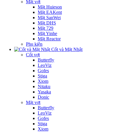
Mặt vợt
Mặt Huieson
Mặt EAKent
Mặt SanWei
Mặt DHS
Mặt 729
Mặt Yinhe
Mặt Reactor
Phụ kiện
Cốt và Mặt Nhật
Cốt vợt
Butterfly
LeoViz
Gofes
Stiga
Xiom
Nitaku
Yasaka
Donic
Mặt vợt
Butterfly
LeoViz
Gofes
Stiga
Xiom