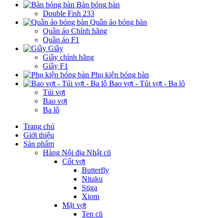
Bàn bóng bàn
Double Fish 233
Quần áo bóng bàn
Quần áo Chính hãng
Quần áo F1
Giầy
Giầy chính hãng
Giầy F1
Phụ kiện bóng bàn
Bao vợt - Túi vợt - Ba lô
Túi vợt
Bao vợt
Ba lô
Trang chủ
Giới thiệu
Sản phẩm
Hàng Nội địa Nhật cũ
Cốt vợt
Butterfly
Nitaku
Stiga
Xiom
Mặt vợt
Ten cũ