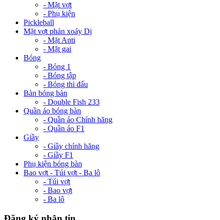
- Mặt vợt
- Phụ kiện
Pickleball
Mặt vợt phản xoáy Dị
- Mặt Anti
- Mặt gai
Bóng
- Bóng 1
- Bóng tập
- Bóng thi đấu
Bàn bóng bàn
- Double Fish 233
Quần áo bóng bàn
- Quần áo Chính hãng
- Quần áo F1
Giầy
- Giầy chính hãng
- Giầy F1
Phụ kiện bóng bàn
Bao vợt - Túi vợt - Ba lô
- Túi vợt
- Bao vợt
- Ba lô
Đăng ký nhận tin