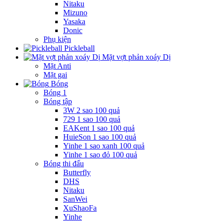
Nitaku
Mizuno
Yasaka
Donic
Phụ kiện
Pickleball
Mặt vợt phản xoáy Dị
Mặt Anti
Mặt gai
Bóng
Bóng 1
Bóng tập
3W 2 sao 100 quả
729 1 sao 100 quả
EAKent 1 sao 100 quả
HuieSon 1 sao 100 quả
Yinhe 1 sao xanh 100 quả
Yinhe 1 sao đỏ 100 quả
Bóng thi đấu
Butterfly
DHS
Nitaku
SanWei
XuShaoFa
Yinhe