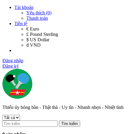
Tài khoản
Yêu thích (0)
Thanh toán
Tiền tệ
€ Euro
£ Pound Sterling
$ US Dollar
đ VND
Đăng nhập
Đăng ký
Thiếu úy bóng bàn - Thật thà - Uy tín - Nhanh nhẹn - Nhiệt tình
Tìm kiếm