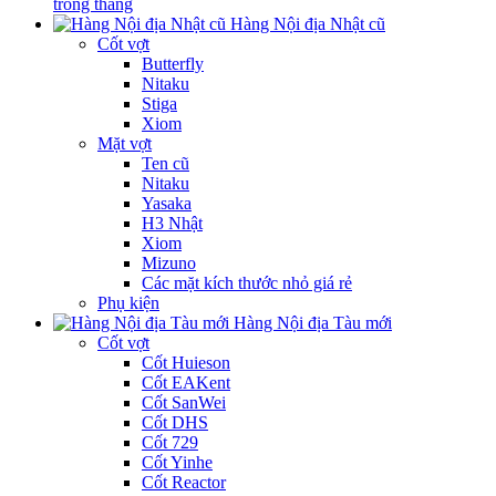
trong tháng
Hàng Nội địa Nhật cũ
Cốt vợt
Butterfly
Nitaku
Stiga
Xiom
Mặt vợt
Ten cũ
Nitaku
Yasaka
H3 Nhật
Xiom
Mizuno
Các mặt kích thước nhỏ giá rẻ
Phụ kiện
Hàng Nội địa Tàu mới
Cốt vợt
Cốt Huieson
Cốt EAKent
Cốt SanWei
Cốt DHS
Cốt 729
Cốt Yinhe
Cốt Reactor