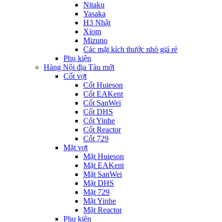
Nitaku
Yasaka
H3 Nhật
Xiom
Mizuno
Các mặt kích thước nhỏ giá rẻ
Phụ kiện
Hàng Nội địa Tàu mới
Cốt vợt
Cốt Huieson
Cốt EAKent
Cốt SanWei
Cốt DHS
Cốt Yinhe
Cốt Reactor
Cốt 729
Mặt vợt
Mặt Huieson
Mặt EAKent
Mặt SanWei
Mặt DHS
Mặt 729
Mặt Yinhe
Mặt Reactor
Phụ kiện