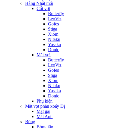
Hàng Nhật mới
Cốt vợt
Butterfly
LeoViz
Gofes
Stiga
Xiom
Nitaku
Yasaka
Donic
Mặt vợt
Butterfly
LeoViz
Gofes
Stiga
Xiom
Nitaku
Yasaka
Donic
Phụ kiện
Mặt vợt phản xoáy Dị
Mặt gai
Mặt Anti
Bóng
Bóng tập