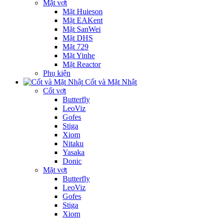
Mặt vợt
Mặt Huieson
Mặt EAKent
Mặt SanWei
Mặt DHS
Mặt 729
Mặt Yinhe
Mặt Reactor
Phụ kiện
Cốt và Mặt Nhật
Cốt vợt
Butterfly
LeoViz
Gofes
Stiga
Xiom
Nitaku
Yasaka
Donic
Mặt vợt
Butterfly
LeoViz
Gofes
Stiga
Xiom