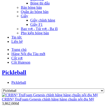
Bóng thi đấu
Bàn bóng bàn
Quần áo bóng bàn
Giầy
Giầy chính hãng
Giầy F1
Bao vợt - Túi vợt - Ba lô
Phụ kiện bóng bàn
Tin tức
Liên hệ
Trang chủ
Hàng Nội địa Tàu mới
Cốt vợt
Cốt Huieson
Pickleball
Pickleball
CRBN³ TruFoam Genesis chính hãng hàng chuẩn nội địa Mỹ
3,862,000đ