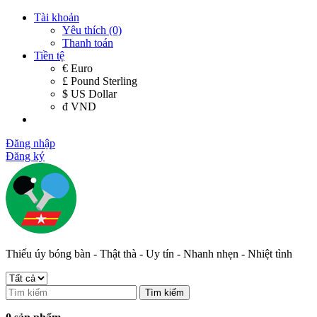
Tài khoản
Yêu thích (0)
Thanh toán
Tiền tệ
€ Euro
£ Pound Sterling
$ US Dollar
đ VND
Đăng nhập
Đăng ký
Thiếu úy bóng bàn - Thật thà - Uy tín - Nhanh nhẹn - Nhiệt tình
Tìm kiếm