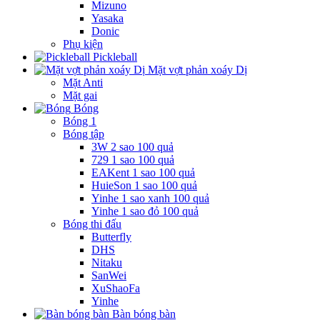
Mizuno
Yasaka
Donic
Phụ kiện
Pickleball
Mặt vợt phản xoáy Dị
Mặt Anti
Mặt gai
Bóng
Bóng 1
Bóng tập
3W 2 sao 100 quả
729 1 sao 100 quả
EAKent 1 sao 100 quả
HuieSon 1 sao 100 quả
Yinhe 1 sao xanh 100 quả
Yinhe 1 sao đỏ 100 quả
Bóng thi đấu
Butterfly
DHS
Nitaku
SanWei
XuShaoFa
Yinhe
Bàn bóng bàn