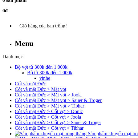
0 sản phẩm
0đ
Giỏ hàng của bạn trống!
Menu
Danh mục
Bộ vợt từ 300k đến 1.000k
Bộ từ 300k đến 1.000k
yinhe
Cốt và mặt Đức
Cốt và mặt Đức > Mặt vợt
Cốt và mặt Đức > Mặt vợt > Joola
Cốt và mặt Đức > Mặt vợt > Sauer & Troger
Cốt và mặt Đức > Mặt vợt > Tibhar
Cốt và mặt Đức > Cốt vợt > Donic
Cốt và mặt Đức > Cốt vợt > Joola
Cốt và mặt Đức > Cốt vợt > Sauer & Troger
Cốt và mặt Đức > Cốt vợt > Tibhar
Sản phẩm khuyến mại tro