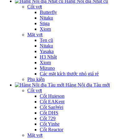
Hàng Nội địa Nhật cũ
Cốt vợt
Butterfly
Nitaku
Stiga
Xiom
Mặt vợt
Ten cũ
Nitaku
Yasaka
H3 Nhật
Xiom
Mizuno
Các mặt kích thước nhỏ giá rẻ
Phụ kiện
Hàng Nội địa Tàu mới
Cốt vợt
Cốt Huieson
Cốt EAKent
Cốt SanWei
Cốt DHS
Cốt 729
Cốt Yinhe
Cốt Reactor
Mặt vợt