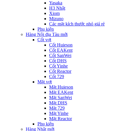
Yasaka
H3 Nhật
Xiom
Mizuno
Các mặt kích thước nhỏ giá rẻ
Phụ kiện
Hàng Nội địa Tàu mới
Cốt vợt
Cốt Huieson
Cốt EAKent
Cốt SanWei
Cốt DHS
Cốt Yinhe
Cốt Reactor
Cốt 729
Mặt vợt
Mặt Huieson
Mặt EAKent
Mặt SanWei
Mặt DHS
Mặt 729
Mặt Yinhe
Mặt Reactor
Phụ kiện
Hàng Nhật mới