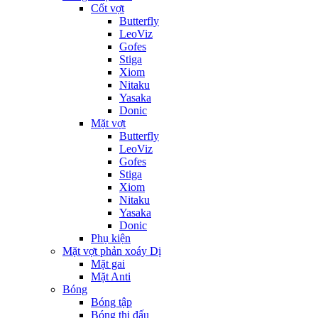
Cốt vợt
Butterfly
LeoViz
Gofes
Stiga
Xiom
Nitaku
Yasaka
Donic
Mặt vợt
Butterfly
LeoViz
Gofes
Stiga
Xiom
Nitaku
Yasaka
Donic
Phụ kiện
Mặt vợt phản xoáy Dị
Mặt gai
Mặt Anti
Bóng
Bóng tập
Bóng thi đấu