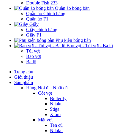
Double Fish 233
Quần áo bóng bàn
Quần áo Chính hãng
Quần áo F1
Giầy
Giầy chính hãng
Giầy F1
Phụ kiện bóng bàn
Bao vợt - Túi vợt - Ba lô
Túi vợt
Bao vợt
Ba lô
Trang chủ
Giới thiệu
Sản phẩm
Hàng Nội địa Nhật cũ
Cốt vợt
Butterfly
Nitaku
Stiga
Xiom
Mặt vợt
Ten cũ
Nitaku