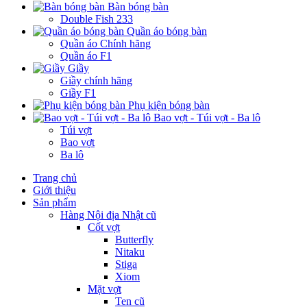
Bàn bóng bàn
Double Fish 233
Quần áo bóng bàn
Quần áo Chính hãng
Quần áo F1
Giầy
Giầy chính hãng
Giầy F1
Phụ kiện bóng bàn
Bao vợt - Túi vợt - Ba lô
Túi vợt
Bao vợt
Ba lô
Trang chủ
Giới thiệu
Sản phẩm
Hàng Nội địa Nhật cũ
Cốt vợt
Butterfly
Nitaku
Stiga
Xiom
Mặt vợt
Ten cũ