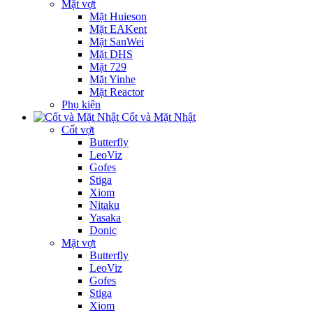
Mặt vợt
Mặt Huieson
Mặt EAKent
Mặt SanWei
Mặt DHS
Mặt 729
Mặt Yinhe
Mặt Reactor
Phụ kiện
Cốt và Mặt Nhật
Cốt vợt
Butterfly
LeoViz
Gofes
Stiga
Xiom
Nitaku
Yasaka
Donic
Mặt vợt
Butterfly
LeoViz
Gofes
Stiga
Xiom