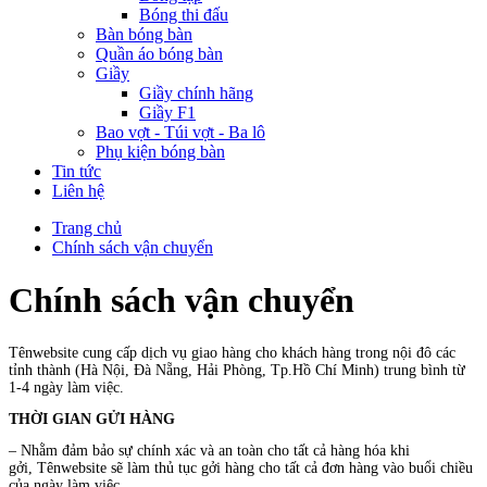
Bóng thi đấu
Bàn bóng bàn
Quần áo bóng bàn
Giầy
Giầy chính hãng
Giầy F1
Bao vợt - Túi vợt - Ba lô
Phụ kiện bóng bàn
Tin tức
Liên hệ
Trang chủ
Chính sách vận chuyển
Chính sách vận chuyển
Tênwebsite cung cấp dịch vụ giao hàng cho khách hàng trong nội đô các
tỉnh thành (Hà Nội, Đà Nẵng, Hải Phòng, Tp.Hồ Chí Minh) trung bình từ
1-4 ngày làm việc.
THỜI GIAN GỬI HÀNG
– Nhằm đảm bảo sự chính xác và an toàn cho tất cả hàng hóa khi
gởi,
Tênwebsite
sẽ làm thủ tục gởi hàng cho tất cả đơn hàng vào buổi chiều
của ngày làm việc.