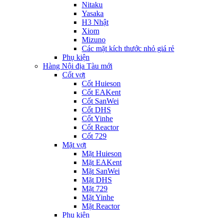
Nitaku
Yasaka
H3 Nhật
Xiom
Mizuno
Các mặt kích thước nhỏ giá rẻ
Phụ kiện
Hàng Nội địa Tàu mới
Cốt vợt
Cốt Huieson
Cốt EAKent
Cốt SanWei
Cốt DHS
Cốt Yinhe
Cốt Reactor
Cốt 729
Mặt vợt
Mặt Huieson
Mặt EAKent
Mặt SanWei
Mặt DHS
Mặt 729
Mặt Yinhe
Mặt Reactor
Phụ kiện