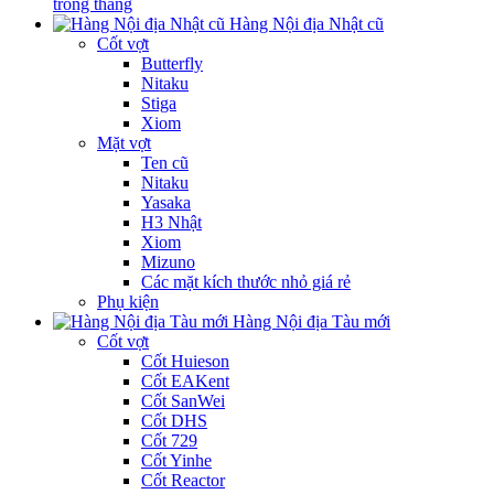
trong tháng
Hàng Nội địa Nhật cũ
Cốt vợt
Butterfly
Nitaku
Stiga
Xiom
Mặt vợt
Ten cũ
Nitaku
Yasaka
H3 Nhật
Xiom
Mizuno
Các mặt kích thước nhỏ giá rẻ
Phụ kiện
Hàng Nội địa Tàu mới
Cốt vợt
Cốt Huieson
Cốt EAKent
Cốt SanWei
Cốt DHS
Cốt 729
Cốt Yinhe
Cốt Reactor