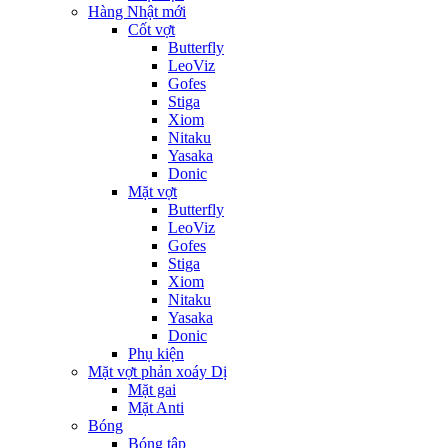
Hàng Nhật mới
Cốt vợt
Butterfly
LeoViz
Gofes
Stiga
Xiom
Nitaku
Yasaka
Donic
Mặt vợt
Butterfly
LeoViz
Gofes
Stiga
Xiom
Nitaku
Yasaka
Donic
Phụ kiện
Mặt vợt phản xoáy Dị
Mặt gai
Mặt Anti
Bóng
Bóng tập