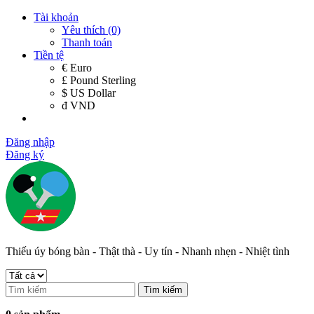
Tài khoản
Yêu thích (0)
Thanh toán
Tiền tệ
€ Euro
£ Pound Sterling
$ US Dollar
đ VND
Đăng nhập
Đăng ký
Thiếu úy bóng bàn - Thật thà - Uy tín - Nhanh nhẹn - Nhiệt tình
Tìm kiếm