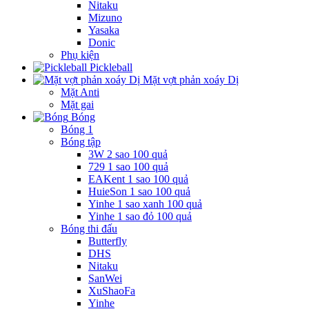
Nitaku
Mizuno
Yasaka
Donic
Phụ kiện
Pickleball
Mặt vợt phản xoáy Dị
Mặt Anti
Mặt gai
Bóng
Bóng 1
Bóng tập
3W 2 sao 100 quả
729 1 sao 100 quả
EAKent 1 sao 100 quả
HuieSon 1 sao 100 quả
Yinhe 1 sao xanh 100 quả
Yinhe 1 sao đỏ 100 quả
Bóng thi đấu
Butterfly
DHS
Nitaku
SanWei
XuShaoFa
Yinhe