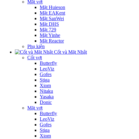
Mặt vợt
Mặt Huieson
Mặt EAKent
Mặt SanWei
Mặt DHS
Mặt 729
Mặt Yinhe
Mặt Reactor
Phụ kiện
Cốt và Mặt Nhật
Cốt vợt
Butterfly
LeoViz
Gofes
Stiga
Xiom
Nitaku
Yasaka
Donic
Mặt vợt
Butterfly
LeoViz
Gofes
Stiga
Xiom