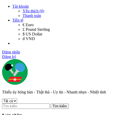
Tài khoản
Yêu thích (0)
Thanh toán
Tiền tệ
€ Euro
£ Pound Sterling
$ US Dollar
đ VND
Đăng nhập
Đăng ký
Thiếu úy bóng bàn - Thật thà - Uy tín - Nhanh nhẹn - Nhiệt tình
Tìm kiếm