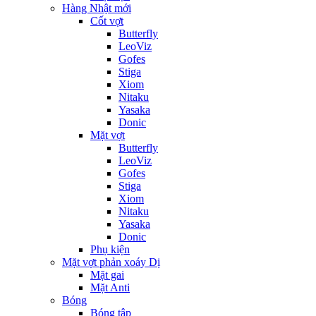
Hàng Nhật mới
Cốt vợt
Butterfly
LeoViz
Gofes
Stiga
Xiom
Nitaku
Yasaka
Donic
Mặt vợt
Butterfly
LeoViz
Gofes
Stiga
Xiom
Nitaku
Yasaka
Donic
Phụ kiện
Mặt vợt phản xoáy Dị
Mặt gai
Mặt Anti
Bóng
Bóng tập