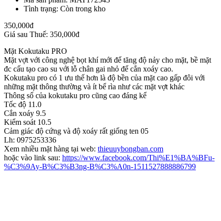
Tình trạng: Còn trong kho
350,000đ
Giá sau Thuế: 350,000đ
Mặt Kokutaku PRO
Mặt vợt với công nghệ bọt khí mới để tăng độ nảy cho mặt, bề mặt
đc cấu tạo cao su với lỗ chân gai nhỏ để cắn xoáy cao.
Kokutaku pro có 1 ưu thế hơn là độ bền của mặt cao gấp đôi với
những mặt thông thường và ít bể rìa như các mặt vợt khác
Thông số của kokutaku pro cũng cao đáng kể
Tốc độ 11.0
Cắn xoáy 9.5
Kiểm soát 10.5
Cảm giác độ cứng và độ xoáy rất giống ten 05
Lh: 0975253336
Xem nhiều mặt hàng tại web:
thieuuybongban.com
hoặc vào link sau:
https://www.facebook.com/Thi%E1%BA%BFu-
%C3%9Ay-B%C3%B3ng-B%C3%A0n-1511527888886799