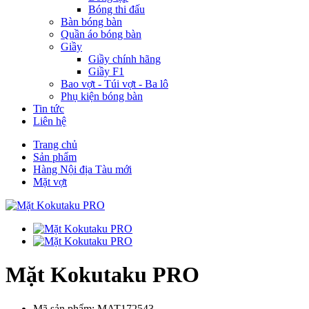
Bóng thi đấu
Bàn bóng bàn
Quần áo bóng bàn
Giầy
Giầy chính hãng
Giầy F1
Bao vợt - Túi vợt - Ba lô
Phụ kiện bóng bàn
Tin tức
Liên hệ
Trang chủ
Sản phẩm
Hàng Nội địa Tàu mới
Mặt vợt
Mặt Kokutaku PRO
Mã sản phẩm: MAT172543