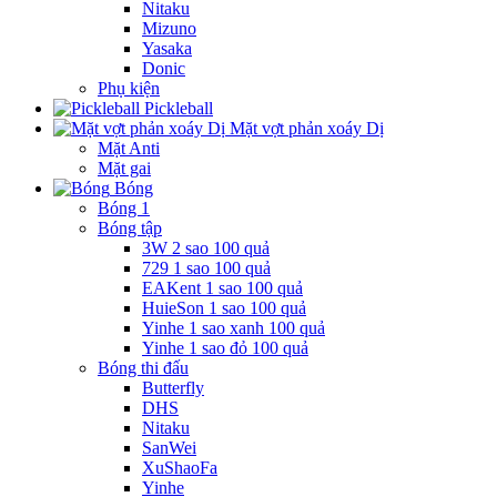
Nitaku
Mizuno
Yasaka
Donic
Phụ kiện
Pickleball
Mặt vợt phản xoáy Dị
Mặt Anti
Mặt gai
Bóng
Bóng 1
Bóng tập
3W 2 sao 100 quả
729 1 sao 100 quả
EAKent 1 sao 100 quả
HuieSon 1 sao 100 quả
Yinhe 1 sao xanh 100 quả
Yinhe 1 sao đỏ 100 quả
Bóng thi đấu
Butterfly
DHS
Nitaku
SanWei
XuShaoFa
Yinhe