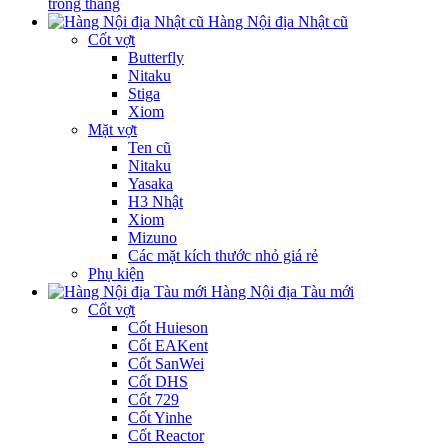
trong tháng
Hàng Nội địa Nhật cũ
Cốt vợt
Butterfly
Nitaku
Stiga
Xiom
Mặt vợt
Ten cũ
Nitaku
Yasaka
H3 Nhật
Xiom
Mizuno
Các mặt kích thước nhỏ giá rẻ
Phụ kiện
Hàng Nội địa Tàu mới
Cốt vợt
Cốt Huieson
Cốt EAKent
Cốt SanWei
Cốt DHS
Cốt 729
Cốt Yinhe
Cốt Reactor