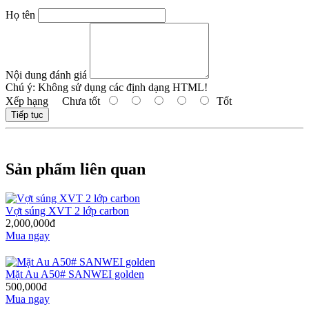
Họ tên
Nội dung đánh giá
Chú ý:
Không sử dụng các định dạng HTML!
Xếp hạng
Chưa tốt
Tốt
Tiếp tục
Sản phẩm liên quan
Vợt súng XVT 2 lớp carbon
2,000,000đ
Mua ngay
Mặt Au A50# SANWEI golden
500,000đ
Mua ngay