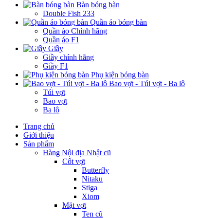
Bàn bóng bàn
Double Fish 233
Quần áo bóng bàn
Quần áo Chính hãng
Quần áo F1
Giầy
Giầy chính hãng
Giầy F1
Phụ kiện bóng bàn
Bao vợt - Túi vợt - Ba lô
Túi vợt
Bao vợt
Ba lô
Trang chủ
Giới thiệu
Sản phẩm
Hàng Nội địa Nhật cũ
Cốt vợt
Butterfly
Nitaku
Stiga
Xiom
Mặt vợt
Ten cũ