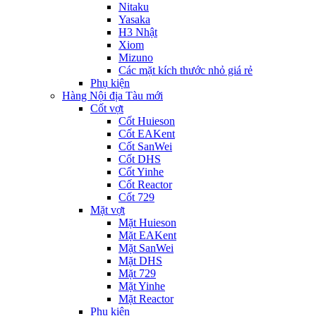
Nitaku
Yasaka
H3 Nhật
Xiom
Mizuno
Các mặt kích thước nhỏ giá rẻ
Phụ kiện
Hàng Nội địa Tàu mới
Cốt vợt
Cốt Huieson
Cốt EAKent
Cốt SanWei
Cốt DHS
Cốt Yinhe
Cốt Reactor
Cốt 729
Mặt vợt
Mặt Huieson
Mặt EAKent
Mặt SanWei
Mặt DHS
Mặt 729
Mặt Yinhe
Mặt Reactor
Phụ kiện