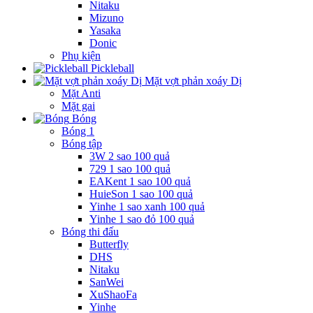
Nitaku
Mizuno
Yasaka
Donic
Phụ kiện
Pickleball
Mặt vợt phản xoáy Dị
Mặt Anti
Mặt gai
Bóng
Bóng 1
Bóng tập
3W 2 sao 100 quả
729 1 sao 100 quả
EAKent 1 sao 100 quả
HuieSon 1 sao 100 quả
Yinhe 1 sao xanh 100 quả
Yinhe 1 sao đỏ 100 quả
Bóng thi đấu
Butterfly
DHS
Nitaku
SanWei
XuShaoFa
Yinhe