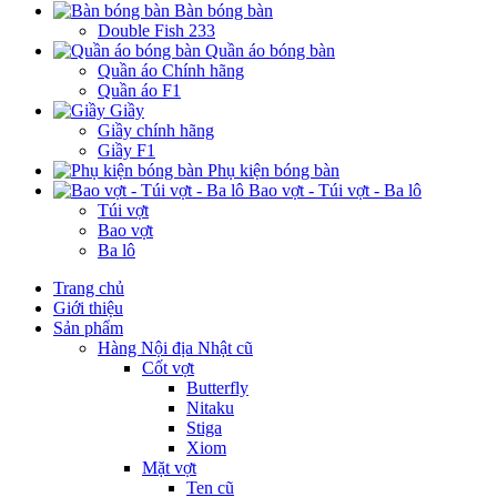
Bàn bóng bàn
Double Fish 233
Quần áo bóng bàn
Quần áo Chính hãng
Quần áo F1
Giầy
Giầy chính hãng
Giầy F1
Phụ kiện bóng bàn
Bao vợt - Túi vợt - Ba lô
Túi vợt
Bao vợt
Ba lô
Trang chủ
Giới thiệu
Sản phẩm
Hàng Nội địa Nhật cũ
Cốt vợt
Butterfly
Nitaku
Stiga
Xiom
Mặt vợt
Ten cũ