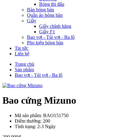
Bóng thi đấu
Bàn bóng bàn
Quần áo bóng bàn
Giầy
Giầy chính hãng
Giầy F1
Bao vợt - Túi vợt - Ba lô
Phụ kiện bóng bàn
Tin tức
Liên hệ
Trang chủ
Sản phẩm
Bao vợt - Túi vợt - Ba lô
Bao cứng Mizuno
Mã sản phẩm: BAO151750
Điểm thưởng: 200
Tình trạng: 2-3 Ngày
200,000đ