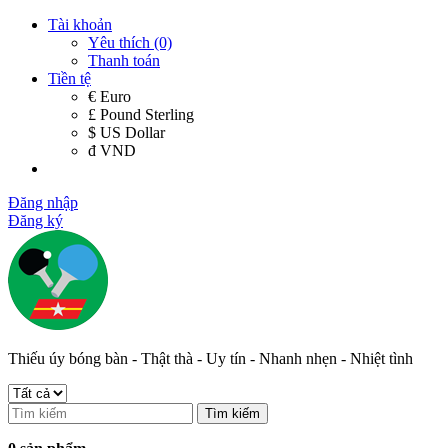
Tài khoản
Yêu thích (0)
Thanh toán
Tiền tệ
€ Euro
£ Pound Sterling
$ US Dollar
đ VND
Đăng nhập
Đăng ký
Thiếu úy bóng bàn - Thật thà - Uy tín - Nhanh nhẹn - Nhiệt tình
Tìm kiếm