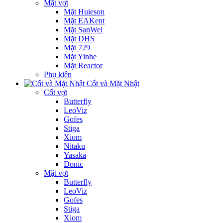
Mặt vợt
Mặt Huieson
Mặt EAKent
Mặt SanWei
Mặt DHS
Mặt 729
Mặt Yinhe
Mặt Reactor
Phụ kiện
Cốt và Mặt Nhật
Cốt vợt
Butterfly
LeoViz
Gofes
Stiga
Xiom
Nitaku
Yasaka
Donic
Mặt vợt
Butterfly
LeoViz
Gofes
Stiga
Xiom