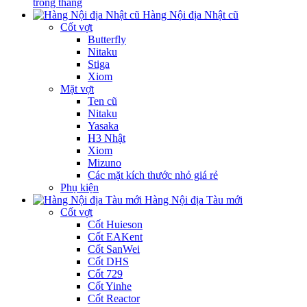
trong tháng
Hàng Nội địa Nhật cũ
Cốt vợt
Butterfly
Nitaku
Stiga
Xiom
Mặt vợt
Ten cũ
Nitaku
Yasaka
H3 Nhật
Xiom
Mizuno
Các mặt kích thước nhỏ giá rẻ
Phụ kiện
Hàng Nội địa Tàu mới
Cốt vợt
Cốt Huieson
Cốt EAKent
Cốt SanWei
Cốt DHS
Cốt 729
Cốt Yinhe
Cốt Reactor