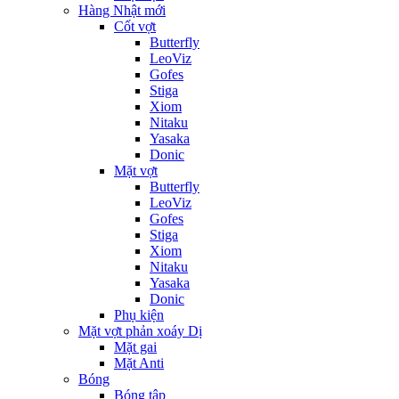
Hàng Nhật mới
Cốt vợt
Butterfly
LeoViz
Gofes
Stiga
Xiom
Nitaku
Yasaka
Donic
Mặt vợt
Butterfly
LeoViz
Gofes
Stiga
Xiom
Nitaku
Yasaka
Donic
Phụ kiện
Mặt vợt phản xoáy Dị
Mặt gai
Mặt Anti
Bóng
Bóng tập