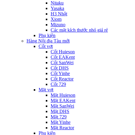
Nitaku
Yasaka
H3 Nhật
Xiom
Mizuno
Các mặt kích thước nhỏ giá rẻ
Phụ kiện
Hàng Nội địa Tàu mới
Cốt vợt
Cốt Huieson
Cốt EAKent
Cốt SanWei
Cốt DHS
Cốt Yinhe
Cốt Reactor
Cốt 729
Mặt vợt
Mặt Huieson
Mặt EAKent
Mặt SanWei
Mặt DHS
Mặt 729
Mặt Yinhe
Mặt Reactor
Phụ kiện